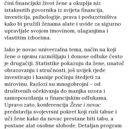
čini financijski život žene a okuplja niz
istaknutih govornika iz svijeta financija,
investicija, psihologije, prava i poduzetništva
kako bi pružili ženama alate i uvide za sigurno
upravljale svojom imovinom, ulaganjima i
vlastitim izborima.
Iako je novac univerzalna tema, način na koji
žene o njemu razmišljaju i donose odluke često
je drugačiji. Statistike pokazuju da žene, unatoč
obrazovanju i stručnosti, još uvijek rjeđe
investiraju i kasnije počinju štedjeti za
mirovinu. Razlozi su mnogobrojni – od
društvenih očekivanja do manjka uzora i
samopouzdanja u financijskim odlukama.
Upravo zato, konferencija
Žene i novac
predstavlja svojevrsni pokret koji ruši tabue i
uči žene kako da novac prestane biti tabu, a
postane alat osobne slobode. Detaljan program