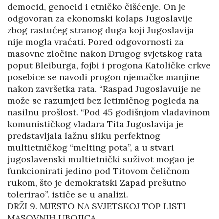
democid, genocid i etničko čišćenje. On je
odgovoran za ekonomski kolaps Jugoslavije
zbog rastućeg stranog duga koji Jugoslavija
nije mogla vraćati. Pored odgovornosti za
masovne zločine nakon Drugog svjetskog rata
poput Bleiburga, fojbi i progona Katoličke crkve
posebice se navodi progon njemačke manjine
nakon završetka rata. “Raspad Jugoslavuije ne
može se razumjeti bez letimičnog pogleda na
nasilnu prošlost. “Pod 45 godišnjom vladavinom
komunističkog vladara Tita Jugoslavija je
predstavljala lažnu sliku perfektnog
multietničkog “melting pota”, a u stvari
jugoslavenski multietnički suživot mogao je
funkcionirati jedino pod Titovom čeličnom
rukom, što je demokratski Zapad prešutno
tolerirao”. ističe se u analizi.
DRŽI 9. MJESTO NA SVJETSKOJ TOP LISTI
MASOVNIH UBOJICA