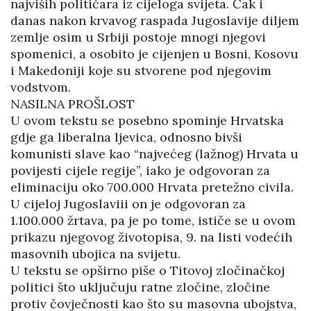
najviših političara iz cijeloga svijeta. Čak i
danas nakon krvavog raspada Jugoslavije diljem
zemlje osim u Srbiji postoje mnogi njegovi
spomenici, a osobito je cijenjen u Bosni, Kosovu
i Makedoniji koje su stvorene pod njegovim
vodstvom.
NASILNA PROŠLOST
U ovom tekstu se posebno spominje Hrvatska
gdje ga liberalna ljevica, odnosno bivši
komunisti slave kao “najvećeg (lažnog) Hrvata u
povijesti cijele regije”, iako je odgovoran za
eliminaciju oko 700.000 Hrvata pretežno civila.
U cijeloj Jugoslaviii on je odgovoran za
1.100.000 žrtava, pa je po tome, ističe se u ovom
prikazu njegovog životopisa, 9. na listi vodećih
masovnih ubojica na svijetu.
U tekstu se opširno piše o Titovoj zločinačkoj
politici što uključuju ratne zločine, zločine
protiv čovječnosti kao što su masovna ubojstva,