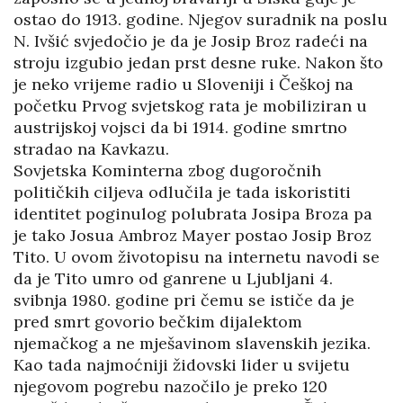
ostao do 1913. godine. Njegov suradnik na poslu
N. Ivšić svjedočio je da je Josip Broz radeći na
stroju izgubio jedan prst desne ruke. Nakon što
je neko vrijeme radio u Sloveniji i Češkoj na
početku Prvog svjetskog rata je mobiliziran u
austrijskoj vojsci da bi 1914. godine smrtno
stradao na Kavkazu.
Sovjetska Kominterna zbog dugoročnih
političkih ciljeva odlučila je tada iskoristiti
identitet poginulog polubrata Josipa Broza pa
je tako Josua Ambroz Mayer postao Josip Broz
Tito. U ovom životopisu na internetu navodi se
da je Tito umro od ganrene u Ljubljani 4.
svibnja 1980. godine pri čemu se ističe da je
pred smrt govorio bečkim dijalektom
njemačkog a ne mješavinom slavenskih jezika.
Kao tada najmoćniji židovski lider u svijetu
njegovom pogrebu nazočilo je preko 120