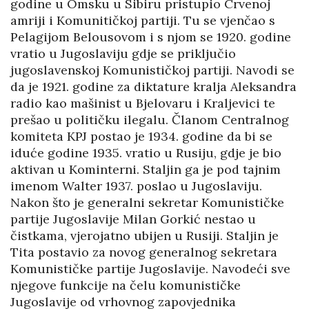
godine u Omsku u Sibiru pristupio Crvenoj
amriji i Komunitičkoj partiji. Tu se vjenčao s
Pelagijom Belousovom i s njom se 1920. godine
vratio u Jugoslaviju gdje se priključio
jugoslavenskoj Komunističkoj partiji. Navodi se
da je 1921. godine za diktature kralja Aleksandra
radio kao mašinist u Bjelovaru i Kraljevici te
prešao u političku ilegalu. Članom Centralnog
komiteta KPJ postao je 1934. godine da bi se
iduće godine 1935. vratio u Rusiju, gdje je bio
aktivan u Kominterni. Staljin ga je pod tajnim
imenom Walter 1937. poslao u Jugoslaviju.
Nakon što je generalni sekretar Komunističke
partije Jugoslavije Milan Gorkić nestao u
čistkama, vjerojatno ubijen u Rusiji. Staljin je
Tita postavio za novog generalnog sekretara
Komunističke partije Jugoslavije. Navodeći sve
njegove funkcije na čelu komunističke
Jugoslavije od vrhovnog zapovjednika