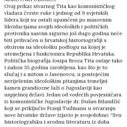
Ovaj prikaz stvarnog Tita kao komunističkog
vladara čvrste ruke i jednog od 9 svjetskih
lidera koji su ostali upamčeni po masovnim
likvidacijama svojih ideoloških i političkih
protivnika sasvim sigurno još dugo godina neće
biti prihvaćen u hrvatskoj historiografiji s
obzirom na ideološku podlogu na kojoj je
utemeljena i funkcionira Republika Hrvatska.
Politička biografija Josipa Broza Tita ostaje tako
i nakon 35 godina zarobljena, kao što je to
slučaj i s mitom o Jasenovcu, u postojećim
neriješenim ideološkim pitanjima temeljni
kamen grandiozne laži o Jugoslaviji kao
uspješnoj državi. Jedan od vodećih povjesničara
iz komunističke Jugoslavije dr. Dušan Bilandžić
koji se priključio Franji Tuđmanu u stvaranju
nove hrvatske države izjavio je svojedobno: “Svu
historiografsku i srodnu literaturu iz doba