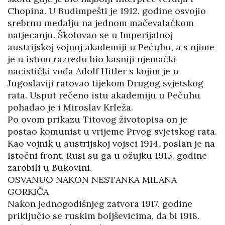
Chopina. U Budimpešti je 1912. godine osvojio
srebrnu medalju na jednom mačevalačkom
natjecanju. Školovao se u Imperijalnoj
austrijskoj vojnoj akademiji u Pećuhu, a s njime
je u istom razredu bio kasniji njemački
nacistički vođa Adolf Hitler s kojim je u
Jugoslaviji ratovao tijekom Drugog svjetskog
rata. Usput rečeno istu akademiju u Pečuhu
pohađao je i Miroslav Krleža.
Po ovom prikazu Titovog životopisa on je
postao komunist u vrijeme Prvog svjetskog rata.
Kao vojnik u austrijskoj vojsci 1914. poslan je na
Istočni front. Rusi su ga u ožujku 1915. godine
zarobili u Bukovini.
OSVANUO NAKON NESTANKA MILANA
GORKIĆA
Nakon jednogodišnjeg zatvora 1917. godine
priključio se ruskim boljševicima, da bi 1918.