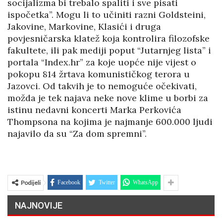
socijalizma bi trebalo spaliti i sve pisati
ispočetka”. Mogu li to učiniti razni Goldsteini,
Jakovine, Markovine, Klasići i druga
povjesničarska klatež koja kontrolira filozofske
fakultete, ili pak mediji poput “Jutarnjeg lista” i
portala “Index.hr” za koje uopće nije vijest o
pokopu 814 žrtava komunističkog terora u
Jazovci. Od takvih je to nemoguće očekivati,
možda je tek najava neke nove klime u borbi za
istinu nedavni koncerti Marka Perkovića
Thompsona na kojima je najmanje 600.000 ljudi
najavilo da su “Za dom spremni”.
Podijeli
Facebook
Twitter
WhatsApp
NAJNOVIJE