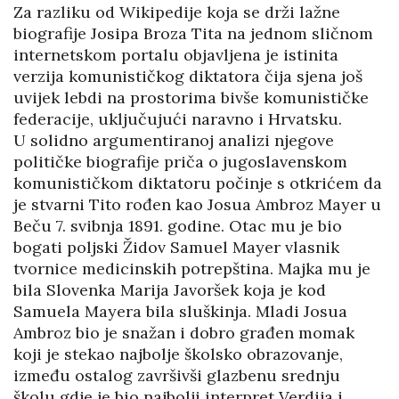
Za razliku od Wikipedije koja se drži lažne
biografije Josipa Broza Tita na jednom sličnom
internetskom portalu objavljena je istinita
verzija komunističkog diktatora čija sjena još
uvijek lebdi na prostorima bivše komunističke
federacije, uključujući naravno i Hrvatsku.
U solidno argumentiranoj analizi njegove
političke biografije priča o jugoslavenskom
komunističkom diktatoru počinje s otkrićem da
je stvarni Tito rođen kao Josua Ambroz Mayer u
Beču 7. svibnja 1891. godine. Otac mu je bio
bogati poljski Židov Samuel Mayer vlasnik
tvornice medicinskih potrepština. Majka mu je
bila Slovenka Marija Javoršek koja je kod
Samuela Mayera bila sluškinja. Mladi Josua
Ambroz bio je snažan i dobro građen momak
koji je stekao najbolje školsko obrazovanje,
između ostalog završivši glazbenu srednju
školu gdje je bio najbolji interpret Verdija i