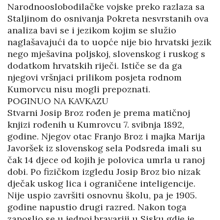
Narodnooslobodilačke vojske preko razlaza sa
Staljinom do osnivanja Pokreta nesvrstanih ova
analiza bavi se i jezikom kojim se služio
naglašavajući da to uopće nije bio hrvatski jezik
nego mješavina poljskoj, slovenskog i ruskog s
dodatkom hrvatskih riječi. Ističe se da ga
njegovi vršnjaci prilikom posjeta rodnom
Kumorvcu nisu mogli prepoznati.
POGINUO NA KAVKAZU
Stvarni Josip Broz rođen je prema matičnoj
knjizi rođenih u Kumrovcu 7. svibnja 1892,
godine. Njegov otac Franjo Broz i majka Marija
Javoršek iz slovenskog sela Podsreda imali su
čak 14 djece od kojih je polovica umrla u ranoj
dobi. Po fizičkom izgledu Josip Broz bio nizak
dječak uskog lica i ograničene inteligencije.
Nije uspio završiti osnovnu školu, pa je 1905.
godine napustio drugi razred. Nakon toga
zaposlio se u jednoj bravariji u Sisku gdje je