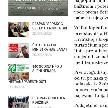
najpopularnijih
baštinom i poten
PANOPTICUM
PANOPTICUM
27/05/2026
vode prema četri
nalaze u njegovo
RASPAD “SRPSKOG
GALER
Veliku logistiku
SVETA” U CRNOJ GORI
AGITP
predstavništa HT
25/05/2026
04/03
Hrvatskoj s br
turističkim agen
ŠTITI LI GAY LOBI
NEZNA
G
MINISTRA HABIJANA?
SLUŽB
linija propulziv
25/05/2026
16/02
susjednih zemalj
mediteranske ze
140 GODINA HPD U
ČIJE 
SJENI NERADA I
ZLATN
Prvi ovogodišnj
ITALIJ
od tri polaska t
12/02
NETRANSPARENTNOSTI
polazaka iz Zadr
11/05/2026
ponovo vraća na
TUĐM
najavama linija 
OSTAV
BETONARA OBULJEN
AIRBU
KORŽINEK
Podsjetimo, osim
RAFAL
14/04/2026