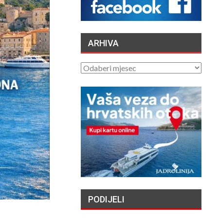
APRÈS PLUSIEURS
SUICIDES ET
TENTATIVES DE
DE AU…
ARHIVA
/2026
ČUVARI LJEPOTE
ARHIVA
NAŠEG KRAJA II. –
LJETNA IZLOŽBA U
GALERIJI UZ RIJEKU
/2026
„NASELJAVANJE
HRVATSKIH OTOKA
MIGRANTIMA″ –
OSVRT
/2026
VATROGASCI
APELIRAJU – ZBOG
PODIJELI
SIGURNOSTI PILOTA
CANADERA NE