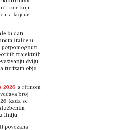
no-kulturnom
uti one koji
PANOPTICUM
27/05/2026
ca, a koji se
RASPAD “SRPSKOG
le bi dati
SVETA” U CRNOJ GORI
nsta Italije u
25/05/2026
i potpomognuti
orijih trajektnih
ŠTITI LI GAY LOBI
MINISTRA HABIJANA?
ovezivanju dviju
25/05/2026
za turizam obje
140 GODINA HPD U
SJENI NERADA I
ja 2026
. s ritmom
ovećava broj
ANSPARENTNOSTI
26. kada se
/2026
eslužbenim
 liniju.
BETONARA OBULJEN
KORŽINEK
iti povezana
14/04/2026