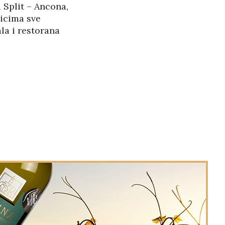
 Split – Ancona,
nicima sve
a i restorana