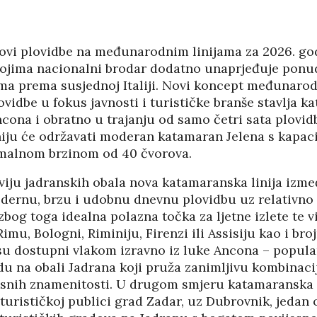
KORIS
04/08
edovi plovidbe na međunarodnim linijama za 2026. g
kojima nacionalni brodar dodatno unaprjeđuje ponud
ma prema susjednoj Italiji. Novi koncept međunarodn
vidbe u fokus javnosti i turističke branše stavlja 
ncona i obratno u trajanju od samo četri sata plovidb
iju će održavati moderan katamaran Jelena s kapac
malnom brzinom od 40 čvorova.
viju jadranskih obala nova katamaranska linija izme
ernu, brzu i udobnu dnevnu plovidbu uz relativno 
 zbog toga idealna polazna točka za ljetne izlete te 
Rimu, Bologni, Riminiju, Firenzi ili Assisiju kao i br
su dostupni vlakom izravno iz luke Ancona – popul
du na obali Jadrana koji pruža zanimljivu kombinac
HRVATI U VOJVODINI
esnih znamenitosti. U drugom smjeru katamaranska li
ESTALIM
OSUĐENI NA
 turističkoj publici grad Zadar, uz Dubrovnik, jedan 
NIMA
ASIMILACIJU