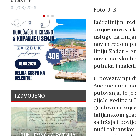
KORISTITE…
04/08/2026
Foto: J. B.
Jadrolinijini r
brojne novosti 
usluge na linija
novim redom plo
liniju Zadar – A
novu morsku lin
putnika i maksi
U povezivanju d
Ancone nudi mod
putovanja, te je
IZDVOJENO
cijele godine u 
gradovima koji 
talijanskom gra
sadržaja i povij
PRIČA O N
nudi talijanskoj
BUNJEVAČKA PATNJA
MILIJU