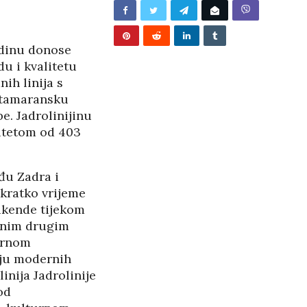
TITE…
/2026
odinu donose
u i kvalitetu
ih linija s
katamaransku
e. Jadrolinijinu
itetom od 403
đu Zadra i
kratko vrijeme
vikende tijekom
ojnim drugim
arnom
iju modernih
nija Jadrolinije
od
BUNJEVAČKA PATNJA