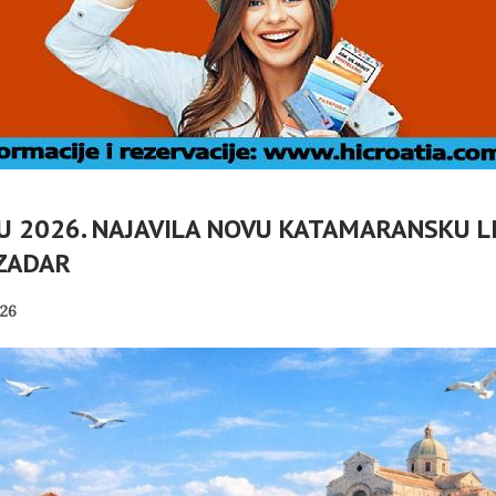
 U 2026. NAJAVILA NOVU KATAMARANSKU L
ZADAR
26
A: ZAŠTO
HRVATSKA POVIJEST
MJERNO
POD KONTROLOM
DRILICE?
SRPSKE POLITIKE
PANOPTICUM
04/08/2026
01/08/2026
JEDNIK RH
MIROVINE IZ DRUGOG