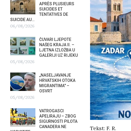
APRÈS PLUSIEURS
PRIS
SUICIDES ET
OTVOR
TENTATIVES DE
VRBOS
SUICIDE AU…
FESTIVALA
06/08/2026
02/08/2026
A
ČUVARI LJEPOTE
NATAS
NAŠEG KRAJA II. –
SU ST
LJETNA IZLOŽBA U
HOTEL
GALERIJI UZ RIJEKU
U RIJ
05/08/2026
02/08/2026
„NASELJAVANJE
MOBIL
HRVATSKIH OTOKA
REPUB
MIGRANTIMA″ –
02/08
OSVRT
05/08/2026
SUBOT
?
KRAS
VATROGASCI
DEMO
APELIRAJU – ZBOG
VRIJE
SIGURNOSTI PILOTA
PLURALIZMA –…
CANADERA NE
Tekst: F. R.
01/08/2026