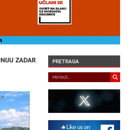
INIJU ZADAR
PRETRAGA
HERCEGOVAČKI
FRANJEVAC POZVAO
PORFIRIJA DA U IME
KRISTA IZVUČE SVOJ
NAROD IZ…
PANOPTICUM
07/08/2026
LA JUSTICE SAISIE