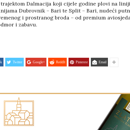
ajektom Dalmacija koji cijele godine plovi na liniji
linijama Dubrovnik – Bari te Split – Bari, nudeći put
emenog i prostranog broda – od premium aviosjedal
odmor i zabavu.
ok
Twitter
Google+
ReddIt
Pinterest
Email