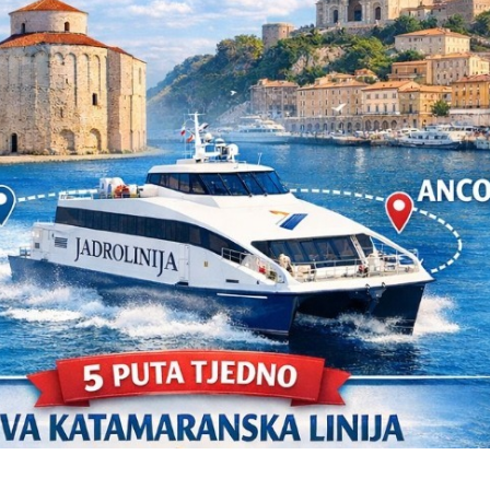
USTVOVAO
STUPA SU
ENJU 3.
NEISPLATIVE?
KA FILM
31/07/2026
SUICI
06/08
U OMIŠLJU OTVORENA
IZLOŽBA MARGERITE
HA SRDOC: TKO
RAKIĆ
VARNI VLASNICI
30/07/2026
A COSTABELLA
ECI?
HRVATSKA MEĐU
05/08
VODEĆIM ZEMLJAMA
EU PO KUPNJI E-
NI TURIZAM
KNJIGA I
LIKE HRVATSKE
AUDIOKNJIGA
/2026
29/07/2026
05/08
TKO JE KANDIDAT ZA
IČKU KASTU
PREDSJEDNIKA HOO?
I MANJAK
KRATSKIH
29/07/2026
DNOSTI I