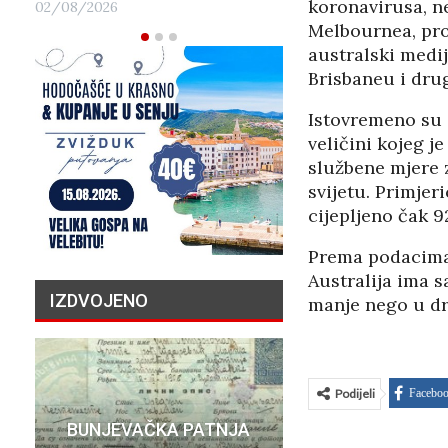
koronavirusa, ne
02/08/2026
Melbournea, pros
australski medij
Brisbaneu i dru
Istovremeno su 
veličini kojeg j
službene mjere z
svijetu. Primjeri
cijepljeno čak 9
Prema podacima 
Australija ima s
IZDVOJENO
manje nego u dr
Podijeli
Facebo
PRIČA O N
BUNJEVAČKA PATNJA
MILIJU