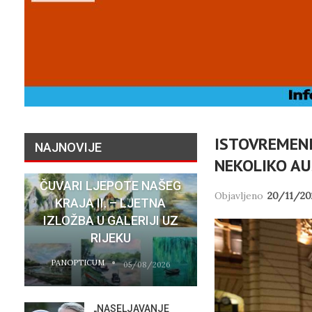
ISTOVREMENI 
NAJNOVIJE
NEKOLIKO A
ČUVARI LJEPOTE NAŠEG
NATASHA SR
Objavljeno
20/11/20
KRAJA II. – LJETNA
SU STVARNI 
IZLOŽBA U GALERIJI UZ
HOTELA COST
RIJEKU
RIJEC
PANOPTICUM
PANOPTICUM
05/08/2026
„NASELJAVANJE
MOBIL