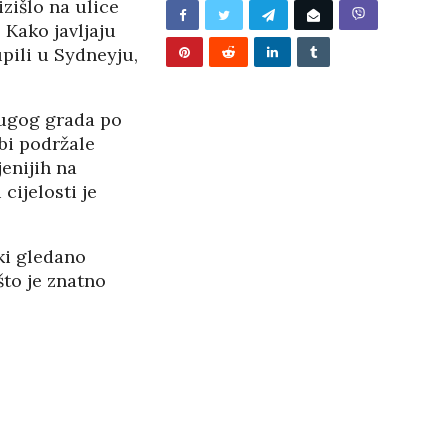
izišlo na ulice
/2026
 Kako javljaju
pili u Sydneyju,
rugog grada po
bi podržale
enijih na
cijelosti je
ki gledano
što je znatno
BUNJEVAČKA PATNJA