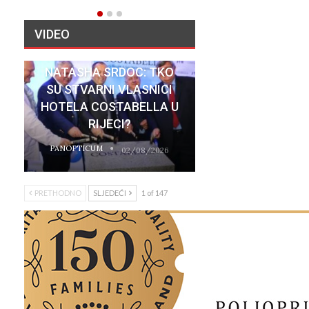
VIDEO
NATASHA SRDOC: TKO
SU STVARNI VLASNICI
HOTELA COSTABELLA U
RIJECI?
PANOPTICUM
02/08/2026
PRETHODNO
SLJEDEĆI
1 of 147