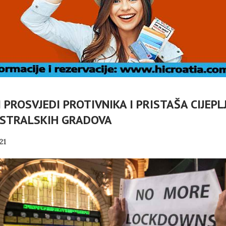
PROSVJEDI PROTIVNIKA I PRISTAŠA CIJEPL
USTRALSKIH GRADOVA
DOC: TKO
Č
21
VLASNICI
U OMIŠLJU OTVORENA
ABELLA U
IZLOŽBA MARGERITE
I
I?
RAKIĆ
PANOPTICUM
02/08/2026
30/07/2026
NI TURIZAM
HRVATSKA MEĐU