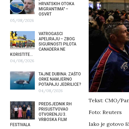
HRVATSKIH OTOKA
REPUB
MIGRANTIMA″ –
02/08
OSVRT
05/08/2026
SUBOT
KRAS
VATROGASCI
DEMO
APELIRAJU – ZBOG
VRIJE
?
SIGURNOSTI PILOTA
PLURALIZMA –…
CANADERA NE
01/08/2026
KORISTITE…
04/08/2026
HRVAT
POD 
TAJNE DUBINA: ZAŠTO
SRPSK
ORKE NAMJERNO
01/08
POTAPAJU JEDRILICE?
04/08/2026
MIROV
Tekst: CMO/Pa
STUPA
PREDSJEDNIK RH
NEISP
PRISUSTVOVAO
31/07
Foto: Reuters
OTVORENJU 3.
VRBOSKA FILM
Iako je gotovo 8
FESTIVALA