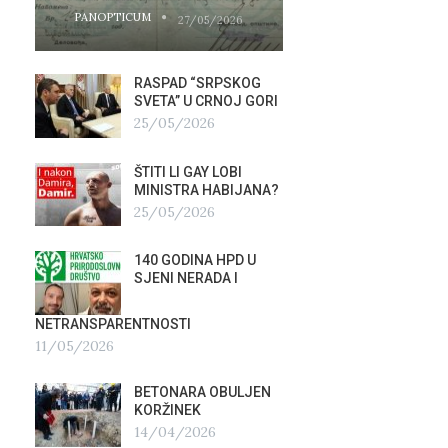
PANOPTICUM
PANOPTICUM
27/05/2026
RASPAD “SRPSKOG
GALER
SVETA” U CRNOJ GORI
AGITP
25/05/2026
04/03
ŠTITI LI GAY LOBI
NEZNA
G
MINISTRA HABIJANA?
SLUŽB
25/05/2026
16/02
140 GODINA HPD U
ČIJE 
SJENI NERADA I
ZLATN
ITALIJ
12/02
NETRANSPARENTNOSTI
11/05/2026
TUĐM
OSTAV
BETONARA OBULJEN
AIRBU
KORŽINEK
RAFAL
14/04/2026
17/01/2026