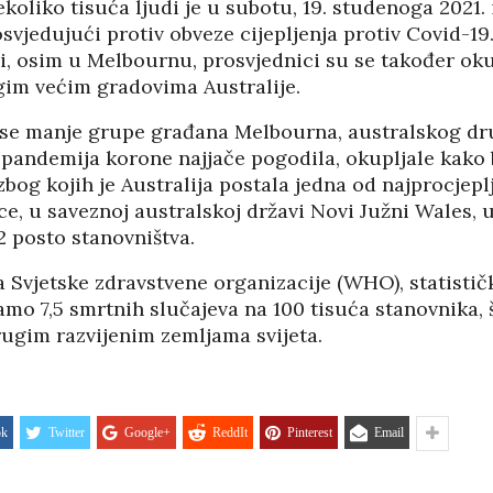
koliko tisuća ljudi je u subotu, 19. studenoga 2021. 
02/08
27/07/2026
vjedujući protiv obveze cijepljenja protiv Covid-19.
i, osim u Melbournu, prosvjednici su se također oku
gim većim gradovima Australije.
se manje grupe građana Melbourna, australskog d
e pandemija korone najjače pogodila, okupljale kako 
bog kojih je Australija postala jedna od najprocjeplj
ce, u saveznoj australskoj državi Novi Južni Wales, u 
2 posto stanovništva.
Svjetske zdravstvene organizacije (WHO), statistič
amo 7,5 smrtnih slučajeva na 100 tisuća stanovnika, 
ugim razvijenim zemljama svijeta.
HRVATI U VOJVODINI
ok
Twitter
Google+
ReddIt
Pinterest
Email
ESTALIM
OSUĐENI NA
NIMA
ASIMILACIJU