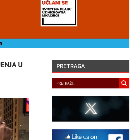
JENJA U
PRETRAGA
UVARI LJEPOTE NAŠEG
KRAJA II. – LJETNA
ZLOŽBA U GALERIJI UZ
RIJEKU
PANOPTICUM
05/08/2026
„NASELJAVANJE