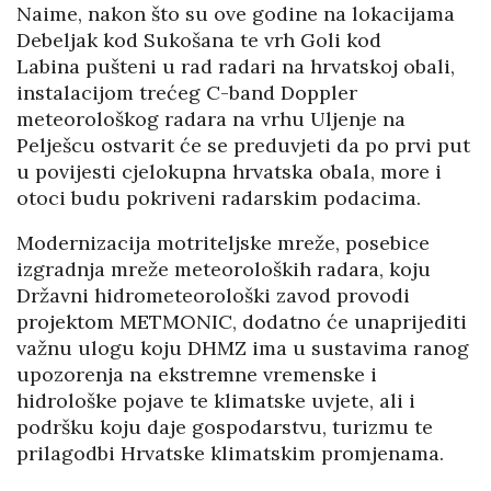
Naime, nakon što su ove godine na lokacijama
Debeljak kod Sukošana te vrh Goli kod
Labina pušteni u rad radari na hrvatskoj obali,
instalacijom trećeg C-band Doppler
meteorološkog radara na vrhu Uljenje na
Pelješcu ostvarit će se preduvjeti da po prvi put
u povijesti cjelokupna hrvatska obala, more i
otoci budu pokriveni radarskim podacima.
Modernizacija motriteljske mreže, posebice
izgradnja mreže meteoroloških radara, koju
Državni hidrometeorološki zavod provodi
projektom METMONIC, dodatno će unaprijediti
važnu ulogu koju DHMZ ima u sustavima ranog
upozorenja na ekstremne vremenske i
hidrološke pojave te klimatske uvjete, ali i
podršku koju daje gospodarstvu, turizmu te
prilagodbi Hrvatske klimatskim promjenama.