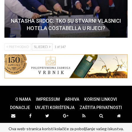
NATASHA SRDOC: TKO SU STVARNI VLASNICI
HOTELA COSTABELLA U RIJECI?
PRETHODNO
SLJEDEĆI
1 of 147
O NAMA
IMPRESSUM
ARHIVA
KORISNI LINKOVI
DONACIJE
UVJETI KORIŠTENJA
ZAŠTITA PRIVATNOSTI
Ova web-stranica koristi kolačiće za poboljšanje vašeg iskustva.
© 2026 - PANOPTICUM. All Rights Reserved.