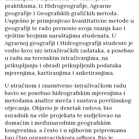
praktikuma, iz Hidrogeografije, Agrarne
geografije i Geografskih grafičkih metoda.
Uspješno je primjenjivao kvantitativne metode u
geografiji te rado prenosio svoja znanja kao i
vještine brojnim naraštajima studenata. U
Agrarnoj geografiji i Hidrogeografiji studente je
vodio kroz niz istraživačkih zadataka, a posebno
u radu na terenskim istraživanjima, na
prikupljanju i obradi prikupljenih podataka
mjerenjima, kartiranjima i anketiranjima.
U stručnom i znanstveno-istraživačkom radu
bavio se posebno hidrografskim mjerenjima i
metodama analize mreža i sustava površinskog
otjecanja. Objavio je desetak radova, bio
suradnik na više projekata te sudjelovao na
domaćim i međunarodnim geografskim
kongresima, a često i u njihovim pripremama
kao član organizacijskoga odbora. Bio je