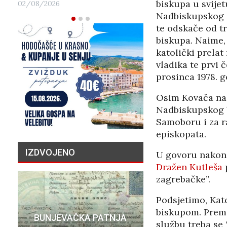
biskupa u svijet
02/08/2026
Nadbiskupskog d
te odskače od tr
biskupa. Naime
katolički prelat
vladika te prvi 
prosinca 1978. g
Osim Kovača nad
Nadbiskupskog b
Samoboru i za r
episkopata.
IZDVOJENO
U govoru nakon 
Dražen Kutleša
p
zagrebačke”.
Podsjetimo, Kat
PRIČA O N
biskupom. Prem
BUNJEVAČKA PATNJA
MILIJU
službu treba se