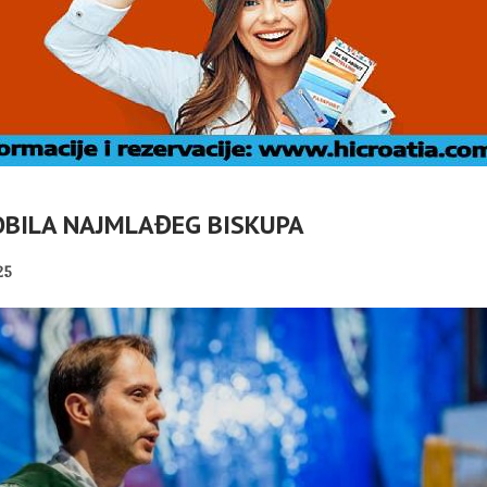
BILA NAJMLAĐEG BISKUPA
25
DOC: TKO
Č
VLASNICI
U OMIŠLJU OTVORENA
ABELLA U
IZLOŽBA MARGERITE
I
I?
RAKIĆ
PANOPTICUM
02/08/2026
30/07/2026
NI TURIZAM
HRVATSKA MEĐU