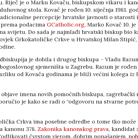
u. Riječ je o Marku Kovaču, biskupskom vikaru i kan
02/08
27/07/2026
uhovnog stola. Kovač je rođen 10. siječnja 1981. go
adicionalne percepcije hrvatske javnosti o starosti 
, prema podacima
GCatholic.org
, Marko Kovač 10. je
 na svijetu. Do sada je najmlađi hrvatski biskup bio k
čovjek Grkokatoličke Crkve u Hrvatskoj Milan Stipić,
odine.
biskupija je dobila i drugog biskupa – Vladu Razum
ogoslovnog sjemeništa u Zagrebu. Razum je rođen 
azliku od Kovača godinama je bliži većini kolega iz
objave imena novih pomoćnih biskupa, zagrebački
oručio je kako se radi o “odgovoru na stvarne potr
HRVATI U VOJVODINI
olička Crkva ima posebne odredbe o tome tko može 
ESTALIM
OSUĐENI NA
a kanonu 378.
Zakonika kanonskog prava
, kandidat
NIMA
ASIMILACIJU
 “odlikovati čvrstom vjerom, dobrim ponašanjem, po