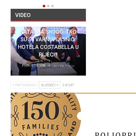
VIDEO
NATASHA SRDOC: TKO
SU STVARNI VLASNICI
HOTELA COSTABELLA U
RIJECI?
PANOPTICUM
02/08/2026
PRETHODNO
SLJEDEĆI
1 of 147