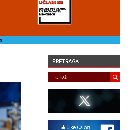
PRETRAGA
UVARI LJEPOTE NAŠEG
KRAJA II. – LJETNA
ZLOŽBA U GALERIJI UZ
RIJEKU
PANOPTICUM
05/08/2026
„NASELJAVANJE