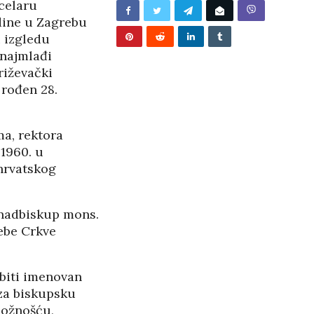
celaru
/2026
dine u Zagrebu
i izgledu
 najmlađi
riževački
 rođen 28.
a, rektora
1960. u
 hrvatskog
 nadbiskup mons.
ebe Crkve
biti imenovan
 za biskupsku
BUNJEVAČKA PATNJA
božnošću,