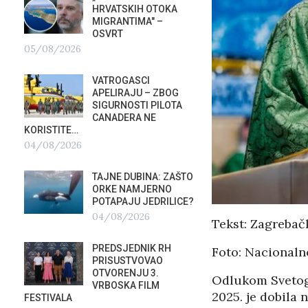
HRVATSKIH OTOKA
REPUB
MIGRANTIMA″ –
02/08
OSVRT
05/08/2026
SUBOT
KRAS
VATROGASCI
DEMO
APELIRAJU – ZBOG
VRIJE
?
SIGURNOSTI PILOTA
PLURALIZMA –…
CANADERA NE
01/08/2026
KORISTITE…
04/08/2026
HRVAT
POD 
TAJNE DUBINA: ZAŠTO
SRPSK
ORKE NAMJERNO
01/08
POTAPAJU JEDRILICE?
04/08/2026
Tekst: Zagrebač
MIROV
STUPA
PREDSJEDNIK RH
Foto: Nacionalno
NEISP
PRISUSTVOVAO
31/07
OTVORENJU 3.
Odlukom Svetog 
VRBOSKA FILM
2025. je dobila 
FESTIVALA