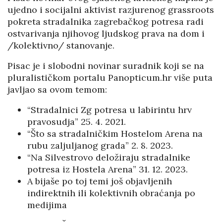
ujedno i socijalni aktivist razjurenog grassroots
pokreta stradalnika zagrebačkog potresa radi
ostvarivanja njihovog ljudskog prava na dom i
/kolektivno/ stanovanje.
Pisac je i slobodni novinar suradnik koji se na
pluralističkom portalu Panopticum.hr više puta
javljao sa ovom temom:
“Stradalnici Zg potresa u labirintu hrv
pravosudja” 25. 4. 2021.
“Što sa stradalničkim Hostelom Arena na
rubu zaljuljanog grada” 2. 8. 2023.
“Na Silvestrovo deložiraju stradalnike
potresa iz Hostela Arena” 31. 12. 2023.
A bijaše po toj temi još objavljenih
indirektnih ili kolektivnih obraćanja po
medijima