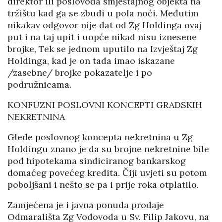
direktor ili poslovođa smještajnog objekta na
tržištu kad ga se zbudi u pola noći. Međutim
nikakav odgovor nije dat od Zg Holdinga ovaj
put i na taj upit i uopće nikad nisu iznesene
brojke, Tek se jednom uputilo na Izvještaj Zg
Holdinga, kad je on tada imao iskazane
/zasebne/ brojke pokazatelje i po
podružnicama.
KONFUZNI POSLOVNI KONCEPTI GRADSKIH
NEKRETNINA
Glede poslovnog koncepta nekretnina u Zg
Holdingu znano je da su brojne nekretnine bile
pod hipotekama sindiciranog bankarskog
domaćeg povećeg kredita. Čiji uvjeti su potom
poboljšani i nešto se pa i prije roka otplatilo.
Zamjećena je i javna ponuda prodaje
Odmarališta Zg Vodovoda u Sv. Filip Jakovu, na