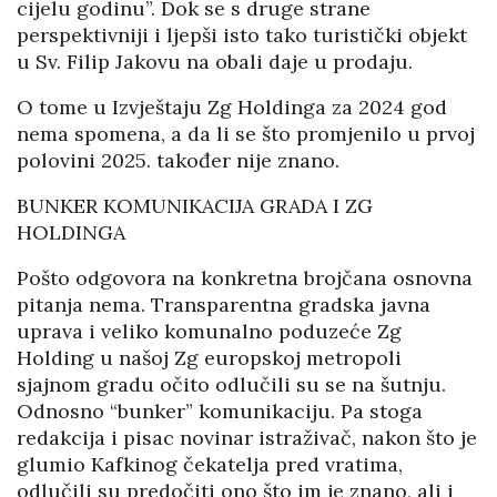
cijelu godinu”. Dok se s druge strane
perspektivniji i ljepši isto tako turistički objekt
u Sv. Filip Jakovu na obali daje u prodaju.
O tome u Izvještaju Zg Holdinga za 2024 god
nema spomena, a da li se što promjenilo u prvoj
polovini 2025. također nije znano.
BUNKER KOMUNIKACIJA GRADA I ZG
HOLDINGA
Pošto odgovora na konkretna brojčana osnovna
pitanja nema. Transparentna gradska javna
uprava i veliko komunalno poduzeće Zg
Holding u našoj Zg europskoj metropoli
sjajnom gradu očito odlučili su se na šutnju.
Odnosno “bunker” komunikaciju. Pa stoga
redakcija i pisac novinar istraživač, nakon što je
glumio Kafkinog čekatelja pred vratima,
odlučili su predočiti ono što im je znano, ali i