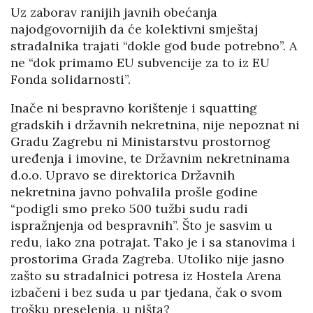
Uz zaborav ranijih javnih obećanja
najodgovornijih da će kolektivni smještaj
stradalnika trajati “dokle god bude potrebno”. A
ne “dok primamo EU subvencije za to iz EU
Fonda solidarnosti”.
Inače ni bespravno korištenje i squatting
gradskih i državnih nekretnina, nije nepoznat ni
Gradu Zagrebu ni Ministarstvu prostornog
uređenja i imovine, te Državnim nekretninama
d.o.o. Upravo se direktorica Državnih
nekretnina javno pohvalila prošle godine
“podigli smo preko 500 tužbi sudu radi
ispražnjenja od bespravnih”. Što je sasvim u
redu, iako zna potrajat. Tako je i sa stanovima i
prostorima Grada Zagreba. Utoliko nije jasno
zašto su stradalnici potresa iz Hostela Arena
izbačeni i bez suda u par tjedana, čak o svom
trošku preselenja, u ništa?