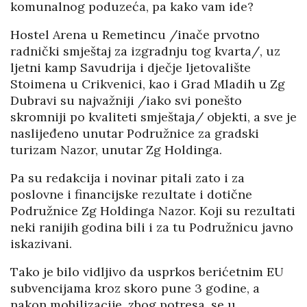
komunalnog poduzeća, pa kako vam ide?
Hostel Arena u Remetincu /inače prvotno
radnički smještaj za izgradnju tog kvarta/, uz
ljetni kamp Savudrija i dječje ljetovalište
Stoimena u Crikvenici, kao i Grad Mladih u Zg
Dubravi su najvažniji /iako svi ponešto
skromniji po kvaliteti smještaja/ objekti, a sve je
naslijeđeno unutar Podružnice za gradski
turizam Nazor, unutar Zg Holdinga.
Pa su redakcija i novinar pitali zato i za
poslovne i financijske rezultate i dotične
Podružnice Zg Holdinga Nazor. Koji su rezultati
neki ranijih godina bili i za tu Podružnicu javno
iskazivani.
Tako je bilo vidljivo da usprkos berićetnim EU
subvencijama kroz skoro pune 3 godine, a
nakon mobilizacije, zbog potresa, se u