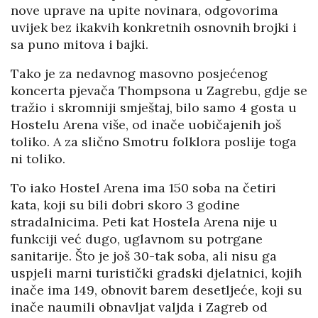
nove uprave na upite novinara, odgovorima
uvijek bez ikakvih konkretnih osnovnih brojki i
sa puno mitova i bajki.
Tako je za nedavnog masovno posjećenog
koncerta pjevača Thompsona u Zagrebu, gdje se
tražio i skromniji smještaj, bilo samo 4 gosta u
Hostelu Arena više, od inače uobičajenih još
toliko. A za slično Smotru folklora poslije toga
ni toliko.
To iako Hostel Arena ima 150 soba na četiri
kata, koji su bili dobri skoro 3 godine
stradalnicima. Peti kat Hostela Arena nije u
funkciji već dugo, uglavnom su potrgane
sanitarije. Što je još 30-tak soba, ali nisu ga
uspjeli marni turistički gradski djelatnici, kojih
inače ima 149, obnovit barem desetljeće, koji su
inače naumili obnavljat valjda i Zagreb od