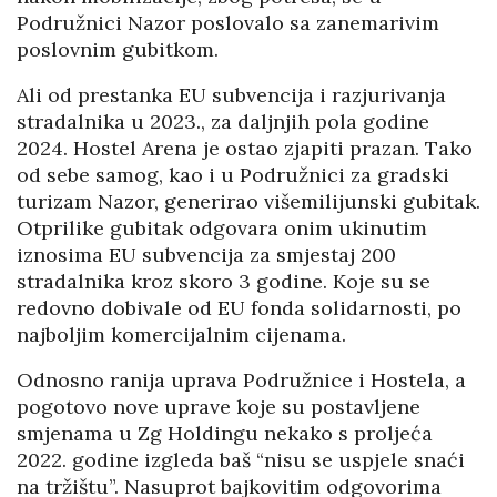
Podružnici Nazor poslovalo sa zanemarivim
poslovnim gubitkom.
Ali od prestanka EU subvencija i razjurivanja
stradalnika u 2023., za daljnjih pola godine
2024. Hostel Arena je ostao zjapiti prazan. Tako
od sebe samog, kao i u Podružnici za gradski
turizam Nazor, generirao višemilijunski gubitak.
Otprilike gubitak odgovara onim ukinutim
iznosima EU subvencija za smjestaj 200
stradalnika kroz skoro 3 godine. Koje su se
redovno dobivale od EU fonda solidarnosti, po
najboljim komercijalnim cijenama.
Odnosno ranija uprava Podružnice i Hostela, a
pogotovo nove uprave koje su postavljene
smjenama u Zg Holdingu nekako s proljeća
2022. godine izgleda baš “nisu se uspjele snaći
na tržištu”. Nasuprot bajkovitim odgovorima