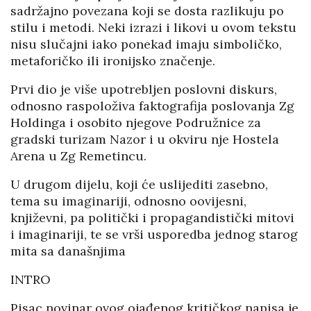
sadržajno povezana koji se dosta razlikuju po
stilu i metodi. Neki izrazi i likovi u ovom tekstu
nisu slučajni iako ponekad imaju simboličko,
metaforičko ili ironijsko značenje.
Prvi dio je više upotrebljen poslovni diskurs,
odnosno raspoloživa faktografija poslovanja Zg
Holdinga i osobito njegove Podružnice za
gradski turizam Nazor i u okviru nje Hostela
Arena u Zg Remetincu.
U drugom dijelu, koji će uslijediti zasebno,
tema su imaginariji, odnosno oovijesni,
književni, pa politički i propagandistički mitovi
i imaginariji, te se vrši usporedba jednog starog
mita sa današnjima
INTRO
Pisac novinar ovog ojađenog kritičkog napisa je