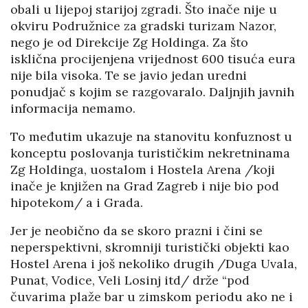
obali u lijepoj starijoj zgradi. Što inače nije u
okviru Podružnice za gradski turizam Nazor,
nego je od Direkcije Zg Holdinga. Za što
isklična procijenjena vrijednost 600 tisuća eura
nije bila visoka. Te se javio jedan uredni
ponudjač s kojim se razgovaralo. Daljnjih javnih
informacija nemamo.
To međutim ukazuje na stanovitu konfuznost u
konceptu poslovanja turističkim nekretninama
Zg Holdinga, uostalom i Hostela Arena /koji
inače je knjižen na Grad Zagreb i nije bio pod
hipotekom/ a i Grada.
Jer je neobično da se skoro prazni i čini se
neperspektivni, skromniji turistički objekti kao
Hostel Arena i još nekoliko drugih /Duga Uvala,
Punat, Vodice, Veli Losinj itd/ drže “pod
čuvarima plaže bar u zimskom periodu ako ne i