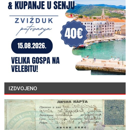
IZDVOJENO