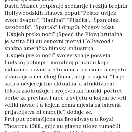
David Mamet potpisuje scenarije i režiju brojnih
Hollywoodskih filmova poput “Poštar uvijek
zvoni dvaput”, “Hanibal”, “Pljačka”, “Španjolski
zatočenik”, “Spartak” i drugih. Njegov tekst
“Uspjeh preko noći” (Speed the Plow) brutalna
je satira čiji su osnovni motivi Hollywood i
snažna američka filmska industrija.
“Uspjeh preko noći” svojevrsna je posveta
ljudskoj pohlepi i moralnoj praznini koju
nalazimo u svim sredinama, a ne samo u svijetu
stvaranja američkog filma”, stoji u najavi. “Ta je
satira nevjerojatno aktualna, a atraktivnost
teksta zaokružuje i svojevrstan ‘muški’ portret
borbe za prevlast i moć u svijetu u kojem se vrti
veliki novac i u kojem nema mjesta za iskrena
prijateljstva ni emocije”, dodaje se.
Prvi put postavljena na Broadwayu u Royal
Theatreu 1988., gdje su glavne uloge tumačili