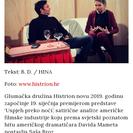
Tekst: B. D. / HINA
Foto:
www.histrion.hr
Glumačka družina Histrion novu 2019. godinu
započinje 19. siječnja premijerom predstave
‘Uspjeh preko noći’, satirične analize američke
filmske industrije koju prema svjetski poznatom
hitu američkog dramatičara Davida Mameta
postavlja Saša Broz.