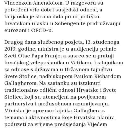
Vincenzom Amendolom. U razgovoru su
potvrđeni vrlo dobri susjedski odnosi, a
talijanska je strana dala punu podršku
hrvatskom ulasku u Schengen te pridruživanju
eurozoni i OECD-u.
Drugog dana službenog posjeta, 13. studenoga
2019. godine, ministra je u audijenciju primio
Sveti Otac Papa Franjo, a susreo se u pratnji
hrvatskog veleposlanika u Vatikanu i s tajnikom
za odnose s državama u Državnom tajništvu
Svete Stolice, nadbiskupom Paulom Richardom
Gallagherom. Na sastanku su istaknuti
tradicionalno odlični odnosi Hrvatske i Svete
Stolice, koji su utemeljeni na povijesnom
partnerstvu i međusobnom razumijevanju.
Ministar je upoznao tajnika Gallaghera s
temama i aktivnostima koje Hrvatska planira
poduzeti za vrijeme predsjedanja Vijećem