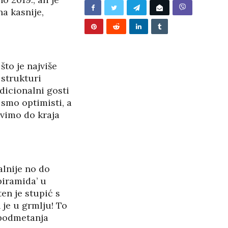
/2026
a kasnije,
što je najviše
 strukturi
dicionalni gosti
i smo optimisti, a
avimo do kraja
alnije no do
piramida’ u
en je stupić s
 je u grmlju! To
 podmetanja
BUNJEVAČKA PATNJA