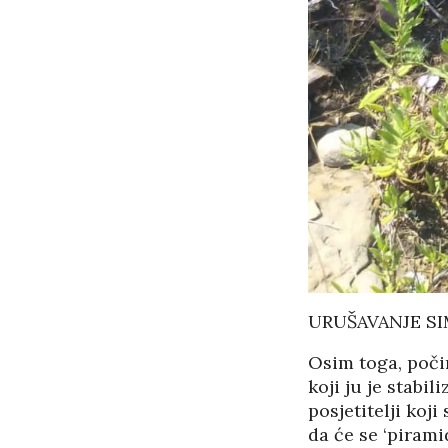
URUŠAVANJE S
Osim toga, počin
koji ju je stabi
posjetitelji koj
da će se ‘pirami