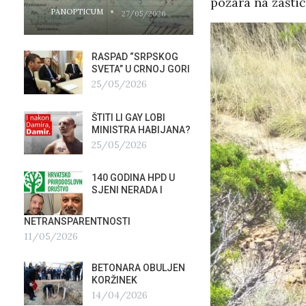
požara na zašti
PANOPTICUM
PANOPTICUM
27/05/2026
RASPAD “SRPSKOG
GALER
SVETA” U CRNOJ GORI
AGITP
25/05/2026
04/03
ŠTITI LI GAY LOBI
NEZNA
G
MINISTRA HABIJANA?
SLUŽB
25/05/2026
16/02
140 GODINA HPD U
ČIJE 
SJENI NERADA I
ZLATN
ITALIJ
12/02
NETRANSPARENTNOSTI
11/05/2026
TUĐM
OSTAV
BETONARA OBULJEN
AIRBU
KORŽINEK
RAFAL
14/04/2026
17/01/2026