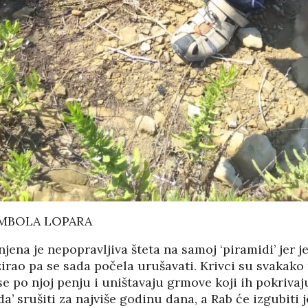
IMBOLA LOPARA
jena je nepopravljiva šteta na samoj ‘piramidi’ jer 
lizirao pa se sada počela urušavati. Krivci su svakak
i se po njoj penju i uništavaju grmove koji ih pokriva
da’ srušiti za najviše godinu dana, a Rab će izgubiti