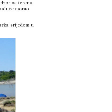
adzor na terenu,
u buduće morao
arka’ srijedom u