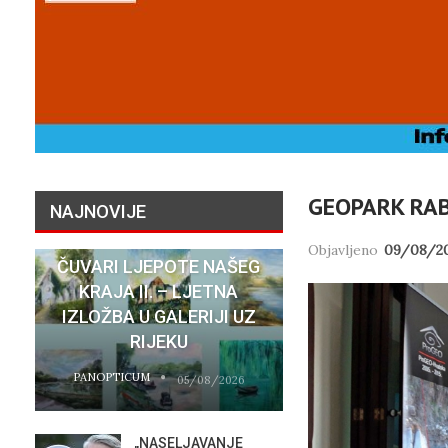
GEOPARK RAB
NAJNOVIJE
Objavljeno
09/08/2
ČUVARI LJEPOTE NAŠEG
NATASHA SR
KRAJA II. – LJETNA
SU STVARNI 
IZLOŽBA U GALERIJI UZ
HOTELA COST
RIJEKU
RIJEC
PANOPTICUM
PANOPTICUM
05/08/2026
„NASELJAVANJE
MOBIL