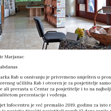
LIKE HRVATSKE
VODEĆIM ZEMLJAMA
EU PO KUPNJI E-
/2026
KNJIGA I
AUDIOKNJIGA
05/08
IČKU KASTU
29/07/2026
I MANJAK
KRATSKIH
TKO JE KANDIDAT ZA
DNOSTI I
PREDSJEDNIKA HOO?
29/07/2026
KORIS
04/08
SKA POVIJEST
PETRINJA BOGATIJA
mir Marjanac
KONTROLOM
ZA OSAM
E POLITIKE
NOVOIZGRAĐENIH
Rabdanas
STAMBENIH
/2026
OBJEKATA SA 152…
arka Rab u osnivanju je privremeno smješten u pro
28/07/2026
INE IZ DRUGOG
renog učilišta Rab i otvoren je za posjetitelje samo
 SU
e ali prerasta u Centar za posjetitelje i to na najbo
LATIVE?
DSHV IZMEĐU
alitetom prezentacije i vođenja.
POLITIČKOG
/2026
PRIJEPORA – PISMO
PREDSJEDNIKA MO
et Infocentru je već premašio 2019. godinu za isto 
FESTI
DSHV…
je posjetio tisućiti posjetitelj punih 12 dana ranije n