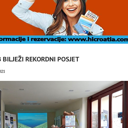
 BILJEŽI REKORDNI POSJET
021
DOC: TKO
Č
VLASNICI
U OMIŠLJU OTVORENA
ABELLA U
IZLOŽBA MARGERITE
I
I?
RAKIĆ
PANOPTICUM
02/08/2026
30/07/2026
NI TURIZAM
HRVATSKA MEĐU