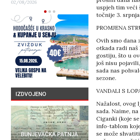
02/08/2026
uspjeh tim veći
točnije 3. srpnja
PROMJENA STR
Ovih smo dana za
otkada radi naš 
gostiju, što u o
još nisu pojavili
sada nas pohval
sezone.
VANDALI S LOP
IZDVOJENO
Nažalost, ovog l
sada. Naime, na 
Ciganki (koje s
info-tablom koje
PRIČA O N
se može shvatit
BUNJEVAČKA PATNJA
MILIJU