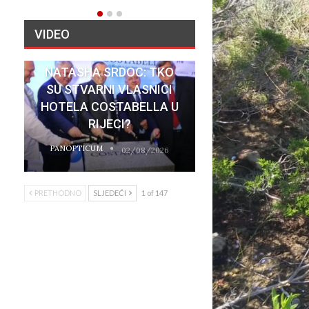
VIDEO
NATASHA SRDOC: TKO
SU STVARNI VLASNICI
HOTELA COSTABELLA U
RIJECI?
PANOPTICUM
02/08/2026
PRETHODNO
SLJEDEĆI
1 of 147