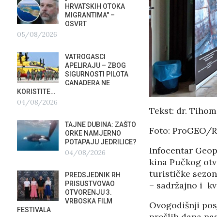
HRVATSKIH OTOKA
REPUB
MIGRANTIMA″ –
02/08
OSVRT
05/08/2026
SUBOT
KRAS
VATROGASCI
DEMO
APELIRAJU – ZBOG
VRIJE
?
SIGURNOSTI PILOTA
PLURALIZMA –…
CANADERA NE
01/08/2026
KORISTITE…
04/08/2026
HRVAT
Tekst: dr. Tiho
POD 
TAJNE DUBINA: ZAŠTO
SRPSK
Foto: ProGEO/
ORKE NAMJERNO
01/08
POTAPAJU JEDRILICE?
Infocentar Geop
04/08/2026
MIROV
kina Pučkog otvo
STUPA
turističke sezon
PREDSJEDNIK RH
NEISP
PRISUSTVOVAO
– sadržajno i kv
31/07
OTVORENJU 3.
VRBOSKA FILM
Ovogodišnji posj
FESTIVALA
prošlih dana nas 