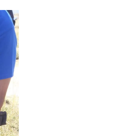
PANOPTICUM
27/05/2026
RASPAD “SRPSKOG
SVETA” U CRNOJ GORI
25/05/2026
ŠTITI LI GAY LOBI
MINISTRA HABIJANA?
25/05/2026
140 GODINA HPD U
SJENI NERADA I
ANSPARENTNOSTI
/2026
BETONARA OBULJEN
KORŽINEK
14/04/2026