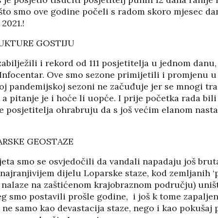
02/08
27/07/2026
 što smo ove godine počeli s radom skoro mjesec dan
 2021.!
UKTURE GOSTIJU
bilježili i rekord od 111 posjetitelja u jednom danu, 
Infocentar. Ove smo sezone primijetili i promjenu u
voj pandemijskoj sezoni ne začuđuje jer se mnogi tra
, a pitanje je i hoće li uopće. I prije početka rada bil
e posjetitelja ohrabruju da s još većim elanom nast
ARSKE GEOSTAZE
jeta smo se osvjedočili da vandali napadaju još brut
najranjivijem dijelu Loparske staze, kod zemljanih ‘
e nalaze na zaštićenom krajobraznom području) uništ
HRVATI U VOJVODINI
g smo postavili prošle godine, i još k tome zapaljen
ESTALIM
OSUĐENI NA
i ne samo kao devastacija staze, nego i kao pokušaj
NIMA
ASIMILACIJU