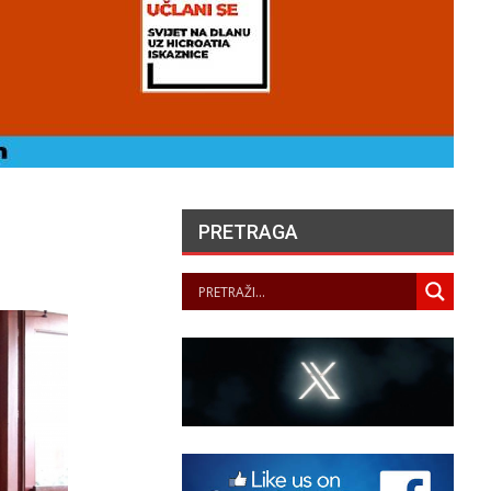
PRETRAGA
UVARI LJEPOTE NAŠEG
KRAJA II. – LJETNA
ZLOŽBA U GALERIJI UZ
RIJEKU
PANOPTICUM
05/08/2026
„NASELJAVANJE