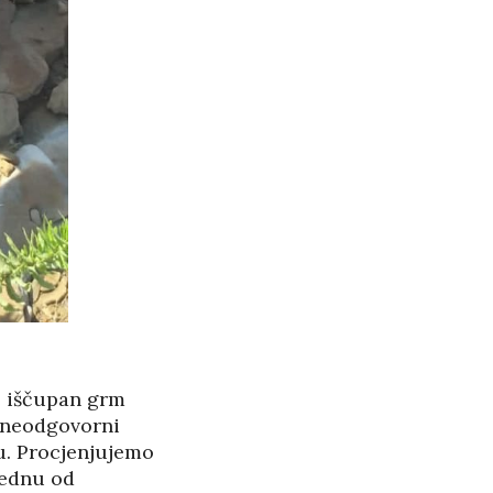
je iščupan grm
o neodgovorni
ju. Procjenjujemo
 jednu od