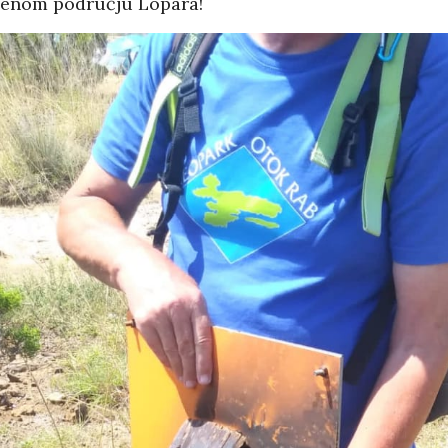
ćenom području Lopara!
PANOPTICUM
03/04/2026
12/01/2026
IJA FORUM ILI
AKADEMSKE VEZE:
ROP GALERIJA
ULOGA KINE U
HRVATSKOJ
/2026
07/01/2026
NJE FIZIKE U
KORIJENI HRVATSKOG
I POLITIKE
NACIONALIZMA
/2026
29/12/2025
SU OGROMNE
ZNANOST U SLUŽBI
E REZERVE U
FESTIVALA ISTINE
I?
22/12/2025
/2026
NETR
11/05
ANOVA
POKLONICI BRANKA
ŠTINA: NAKON
MAMULE U MARŠU
SA STIGLI
PROTIV HR
I
08/12/2025