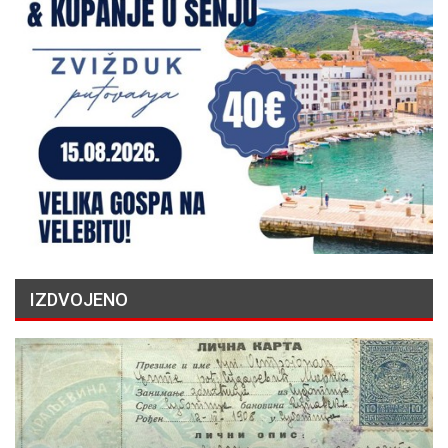
IZDVOJENO