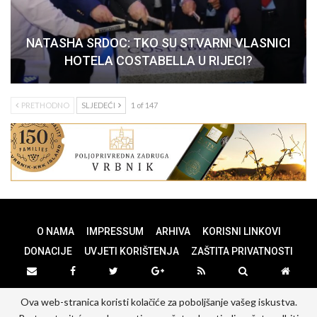
NATASHA SRDOC: TKO SU STVARNI VLASNICI
HOTELA COSTABELLA U RIJECI?
PRETHODNO
SLJEDEĆI
1 of 147
O NAMA
IMPRESSUM
ARHIVA
KORISNI LINKOVI
DONACIJE
UVJETI KORIŠTENJA
ZAŠTITA PRIVATNOSTI
Ova web-stranica koristi kolačiće za poboljšanje vašeg iskustva.
© 2026 - PANOPTICUM. All Rights Reserved.