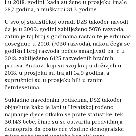
i u 2018. godini, kada su žene u prosjeku imale
28,7 godina, a muškarci 31,3 godine.
U svojoj statističkoj obradi DZS također navodi
da je u 2009. godini zabilježeno 5076 razvoda,
zatim je taj broj s godinama rastao te je vrhunac
dosegnuo u 2016. (7036 razvoda), nakon čega se
godišnji broj razvoda počeo smanjivati pa je u
2018. zabilježeno 6125 razvedenih bračnih
parova. Brakovi koji su svoj kraj u doživjeli u
2018. u prosjeku su trajali 14,9 godina, a
supružnici su u prosjeku bili u ranim
četrdesetima.
Sukladno navedenim podacima, DSZ također
objavljuje kako je lani u Hrvatskoj rođeno
najmanje djece otkako se prate statistike, tek
36.143 bebe, čime su se ostvarila predviđanja
demografa da postojeće vladine demografske