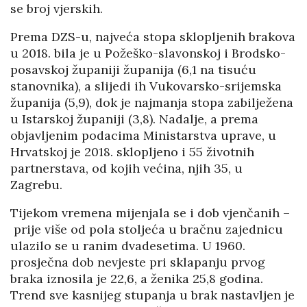
se broj vjerskih.
Prema DZS-u, najveća stopa sklopljenih brakova
u 2018. bila je u Požeško-slavonskoj i Brodsko-
posavskoj županiji županija (6,1 na tisuću
stanovnika), a slijedi ih Vukovarsko-srijemska
županija (5,9), dok je najmanja stopa zabilježena
u Istarskoj županiji (3,8). Nadalje, a prema
objavljenim podacima Ministarstva uprave, u
Hrvatskoj je 2018. sklopljeno i 55 životnih
partnerstava, od kojih većina, njih 35, u
Zagrebu.
Tijekom vremena mijenjala se i dob vjenčanih –
prije više od pola stoljeća u bračnu zajednicu
ulazilo se u ranim dvadesetima. U 1960.
prosječna dob nevjeste pri sklapanju prvog
braka iznosila je 22,6, a ženika 25,8 godina.
Trend sve kasnijeg stupanja u brak nastavljen je