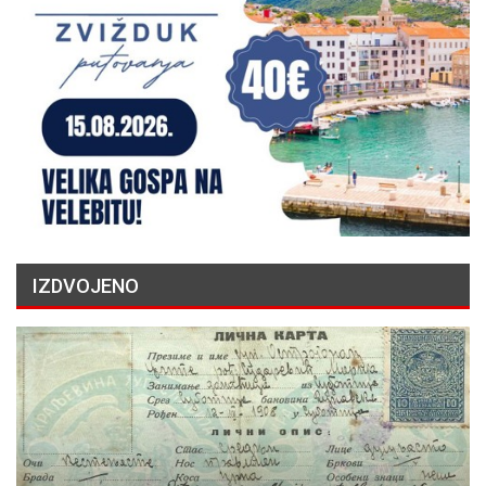
IZDVOJENO