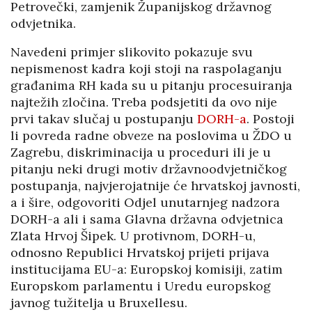
Petrovečki, zamjenik Županijskog državnog
odvjetnika.
Navedeni primjer slikovito pokazuje svu
nepismenost kadra koji stoji na raspolaganju
građanima RH kada su u pitanju procesuiranja
najtežih zločina. Treba podsjetiti da ovo nije
prvi takav slučaj u postupanju
DORH-a
. Postoji
li povreda radne obveze na poslovima u ŽDO u
Zagrebu, diskriminacija u proceduri ili je u
pitanju neki drugi motiv državnoodvjetničkog
postupanja, najvjerojatnije će hrvatskoj javnosti,
a i šire, odgovoriti Odjel unutarnjeg nadzora
DORH-a ali i sama Glavna državna odvjetnica
Zlata Hrvoj Šipek. U protivnom, DORH-u,
odnosno Republici Hrvatskoj prijeti prijava
institucijama EU-a: Europskoj komisiji, zatim
Europskom parlamentu i Uredu europskog
javnog tužitelja u Bruxellesu.