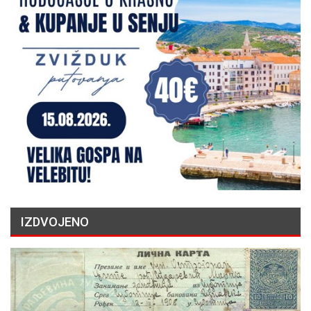
IZDVOJENO