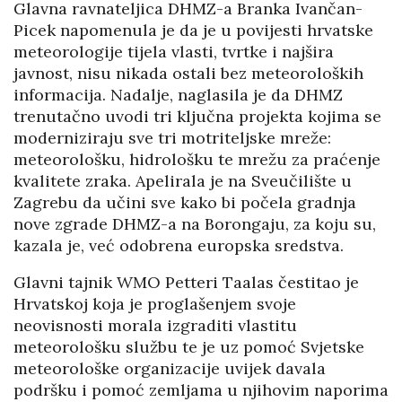
Glavna ravnateljica DHMZ-a Branka Ivančan-
Picek napomenula je da je u povijesti hrvatske
meteorologije tijela vlasti, tvrtke i najšira
javnost, nisu nikada ostali bez meteoroloških
informacija. Nadalje, naglasila je da DHMZ
trenutačno uvodi tri ključna projekta kojima se
moderniziraju sve tri motriteljske mreže:
meteorološku, hidrološku te mrežu za praćenje
kvalitete zraka. Apelirala je na Sveučilište u
Zagrebu da učini sve kako bi počela gradnja
nove zgrade DHMZ-a na Borongaju, za koju su,
kazala je, već odobrena europska sredstva.
Glavni tajnik WMO Petteri Taalas čestitao je
Hrvatskoj koja je proglašenjem svoje
neovisnosti morala izgraditi vlastitu
meteorološku službu te je uz pomoć Svjetske
meteorološke organizacije uvijek davala
podršku i pomoć zemljama u njihovim naporima