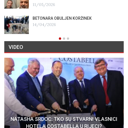
11/05/2026
BETONARA OBULJEN KORŽINEK
14/04/2026
VIDEO
NATASHA SRDOC: TKO SU STVARNI VLASNICI
HOTELA COSTABELLA U RIJECI?