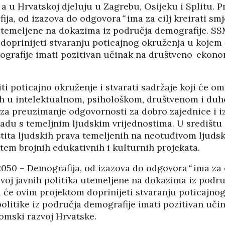
 a u Hrvatskoj djeluju u Zagrebu, Osijeku i Splitu. P
ija, od izazova do odgovora
“
ima za cilj kreirati smj
 utemeljene na dokazima iz područja demografije. SS
IJA FORUM ILI
AKADEMSKE VEZE:
ROP GALERIJA
ULOGA KINE U
doprinijeti stvaranju poticajnog okruženja u kojem ć
HRVATSKOJ
/2026
ografije imati pozitivan učinak na društveno-ekono
07/01/2026
NJE FIZIKE U
KORIJENI HRVATSKOG
I POLITIKE
ti poticajno okruženje i stvarati sadržaje koji će o
NACIONALIZMA
/2026
h u intelektualnom, psihološkom, društvenom i du
29/12/2025
i za preuzimanje odgovornosti za dobro zajednice i 
SU OGROMNE
kladu s temeljnim ljudskim vrijednostima. U središtu 
ZNANOST U SLUŽBI
E REZERVE U
štita ljudskih prava temeljenih na neotuđivom ljud
FESTIVALA ISTINE
I?
tem brojnih edukativnih i kulturnih projekata.
22/12/2025
/2026
NETR
11/05
2050 – Demografija, od izazova do odgovora
“
ima za c
ANOVA
POKLONICI BRANKA
voj javnih politika utemeljene na dokazima iz podru
ŠTINA: NAKON
MAMULE U MARŠU
 će ovim projektom doprinijeti stvaranju poticajno
SA STIGLI
PROTIV HR
I
08/12/2025
olitike iz područja demografije imati pozitivan uči
mski razvoj Hrvatske.