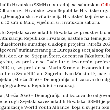
mladih Hrvatska (SSMH) u suradnji sa saborskim
Odbo
Odborom za Hrvatske izvan Republike Hrvatske organ
 „Demografska revitalizacija Hrvatske” koji će se od
. u 10 sati u Maloj vijećnici u Hrvatskom saboru.
lu Svjetski savez mladih Hrvatska će predstaviti sm
italizaciju Republike Hrvatske, nastale na temelju 
međusektorske suradnje u sklopu projekta „Mreža 205
dgovora” sufinanciranog iz Europskog socijalnog f
iti doc. dr. sc. Stjepan Šterc, docent na Fakultetu h
grebu, izv. prof. dr. sc. Tado Jurić, izvanredni prof
ilištu, izv. prof. dr. sc. Marin Strmota, izvanredni 
ltetu Sveučilišta u Zagrebu, Ivan Majstorić, mag. g
rojekta „Mreža 2050 – Demografija, od izazova do odg
uge gradova u Republici Hrvatskoj.
HRVATI U VOJVODINI
ESTALIM
OSUĐENI NA
ta „Mreža 2050 – Demografija, od izazova do odgovor
NIMA
ASIMILACIJU
je udruga Svjetski savez mladih Hrvatska. SSMH je 
anizacije World Youth Alliance, koja u svijetu oku
PANOPTICUM
03/04/2026
12/01/2026