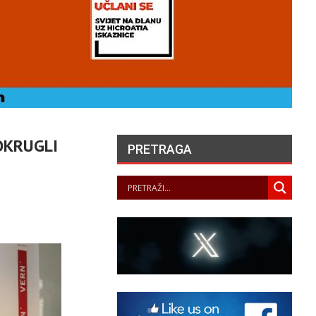
OKRUGLI
PRETRAGA
LA JUSTICE SAISIE
APRÈS PLUSIEURS
SUICIDES ET
ENTATIVES DE SUICIDE
AU SEIN DES…
PANOPTICUM
06/08/2026
ČUVARI LJEPOTE