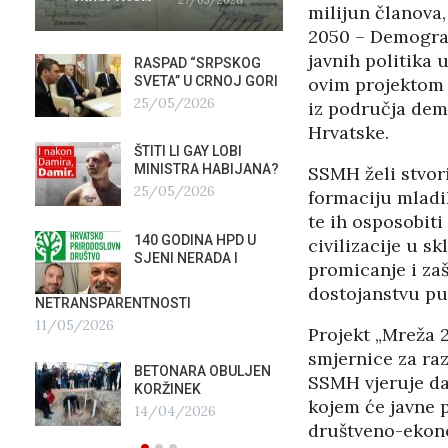
milijun članova,
2050 – Demograf
javnih politika
RASPAD “SRPSKOG
GALER
SVETA” U CRNOJ GORI
AGITP
ovim projektom 
25/05/2026
04/03
iz područja dem
Hrvatske.
ŠTITI LI GAY LOBI
NEZNA
G
MINISTRA HABIJANA?
SLUŽB
SSMH želi stvori
25/05/2026
16/02
formaciju mladi
te ih osposobit
140 GODINA HPD U
ČIJE 
civilizacije u s
SJENI NERADA I
ZLATN
promicanje i za
ITALIJ
dostojanstvu pu
12/02
NETRANSPARENTNOSTI
11/05/2026
Projekt „Mreža 
TUĐM
smjernice za raz
OSTAV
BETONARA OBULJEN
SSMH vjeruje da
AIRBU
KORŽINEK
RAFAL
kojem će javne p
14/04/2026
17/01/2026
društveno-ekono