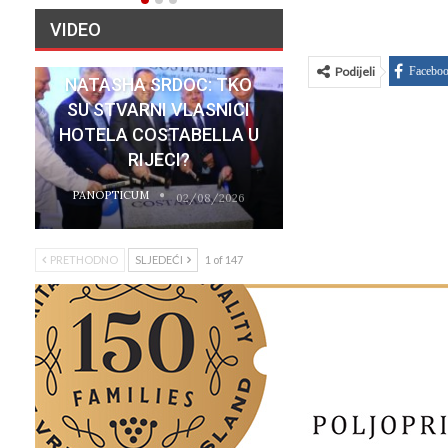
VIDEO
Podijeli
Facebo
NATASHA SRDOC: TKO
SU STVARNI VLASNICI
HOTELA COSTABELLA U
RIJECI?
PANOPTICUM
02/08/2026
PRETHODNO
SLJEDEĆI
1 of 147