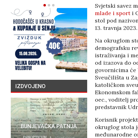
Svjetski savez 
mlade i sport
i 
stol pod nazivom
13. travnja 2023
Na okruglom sto
demografsku rev
istraživanja i 
od izazova do o
govornicima će b
Sveučilišta u Za
katoličkom sveuč
IZDVOJENO
Ekonomskom faku
oec., voditelj p
predstavnik Udr
PRIČA O N
Korisnik projek
BUNJEVAČKA PATNJA
MILIJU
okruglog stola 
međunarodne org
PANOPTICUM
PANOPTICUM
27/05/2026