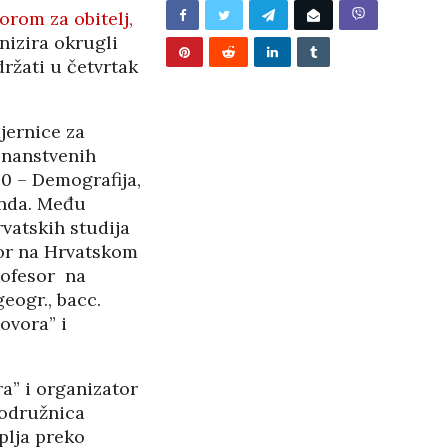
rom za obitelj,
izira okrugli
ržati u četvrtak
jernice za
znanstvenih
0 – Demografija,
onda. Među
rvatskih studija
esor na Hrvatskom
profesor na
eogr., bacc.
ovora” i
a” i organizator
BUNJEVAČKA PATNJA
podružnica
plja preko
PANOPTICUM
27/05/2026