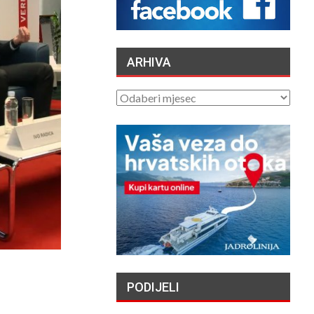
NAŠEG KRAJA II. –
LJETNA IZLOŽBA U
GALERIJI UZ RIJEKU
/2026
ARHIVA
„NASELJAVANJE
HRVATSKIH OTOKA
ARHIVA
MIGRANTIMA″ –
OSVRT
/2026
VATROGASCI
APELIRAJU – ZBOG
SIGURNOSTI PILOTA
CANADERA NE
TITE…
/2026
TAJNE DUBINA: ZAŠTO
ORKE NAMJERNO
PODIJELI
POTAPAJU JEDRILICE?
04/08/2026