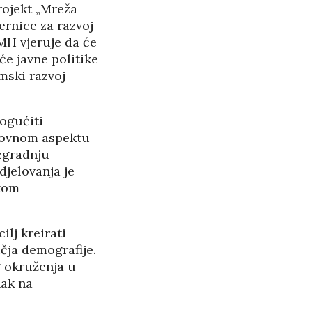
rojekt „Mreža
ernice za razvoj
MH vjeruje da će
RASPAD “SRPSKOG
SVETA” U CRNOJ GORI
e javne politike
25/05/2026
mski razvoj
ŠTITI LI GAY LOBI
MINISTRA HABIJANA?
mogućiti
25/05/2026
hovnom aspektu
izgradnju
140 GODINA HPD U
djelovanja je
SJENI NERADA I
skom
ANSPARENTNOSTI
/2026
ilj kreirati
čja demografije.
BETONARA OBULJEN
g okruženja u
KORŽINEK
nak na
14/04/2026