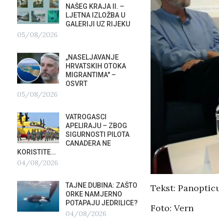
NAŠEG KRAJA II. –
SU ST
LJETNA IZLOŽBA U
HOTEL
GALERIJI UZ RIJEKU
U RIJ
05/08/2026
02/08/2026
„NASELJAVANJE
MOBIL
HRVATSKIH OTOKA
REPUB
MIGRANTIMA″ –
02/08
OSVRT
05/08/2026
SUBOT
KRAS
VATROGASCI
DEMO
?
APELIRAJU – ZBOG
VRIJE
SIGURNOSTI PILOTA
PLURALIZMA –…
CANADERA NE
01/08/2026
KORISTITE…
04/08/2026
HRVAT
POD 
TAJNE DUBINA: ZAŠTO
Tekst: Panopti
SRPSK
ORKE NAMJERNO
01/08
POTAPAJU JEDRILICE?
Foto: Vern
04/08/2026