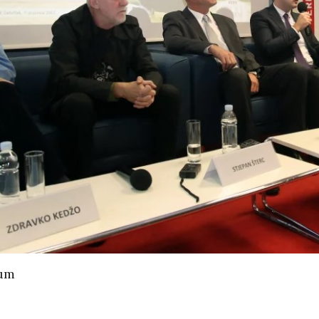
VARNI VLASNICI
IZLOŽBA MARGERITE
A COSTABELLA
RAKIĆ
ECI?
30/07/2026
05/08
HRVATSKA MEĐU
NI TURIZAM
VODEĆIM ZEMLJAMA
LIKE HRVATSKE
EU PO KUPNJI E-
KNJIGA I
/2026
AUDIOKNJIGA
29/07/2026
05/08
IČKU KASTU
I MANJAK
TKO JE KANDIDAT ZA
KRATSKIH
PREDSJEDNIKA HOO?
DNOSTI I
29/07/2026
KORIS
PETRINJA BOGATIJA
04/08
SKA POVIJEST
ZA OSAM
KONTROLOM
NOVOIZGRAĐENIH
cum
E POLITIKE
STAMBENIH
OBJEKATA SA 152…
/2026
28/07/2026