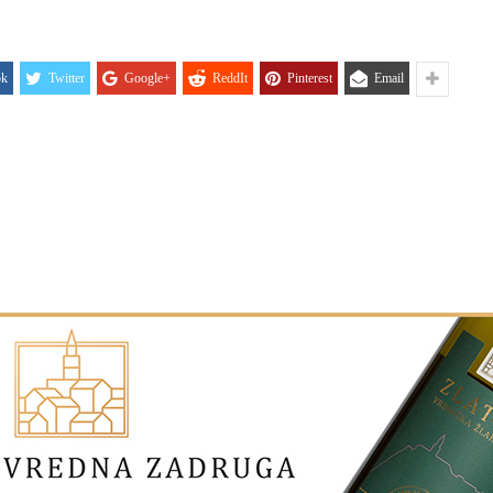
ok
Twitter
Google+
ReddIt
Pinterest
Email