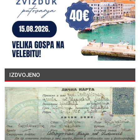
IZDVOJENO