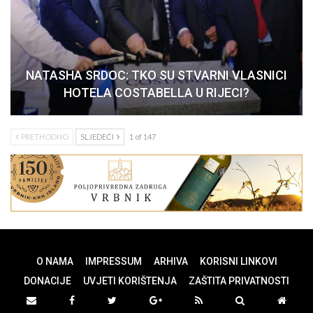
NATASHA SRDOC: TKO SU STVARNI VLASNICI
HOTELA COSTABELLA U RIJECI?
PRETHODNO
SLJEDEĆI
1 of 147
O NAMA
IMPRESSUM
ARHIVA
KORISNI LINKOVI
DONACIJE
UVJETI KORIŠTENJA
ZAŠTITA PRIVATNOSTI