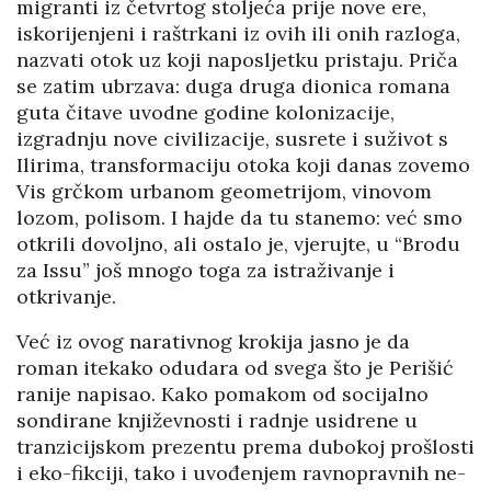
migranti iz četvrtog stoljeća prije nove ere,
iskorijenjeni i raštrkani iz ovih ili onih razloga,
nazvati otok uz koji naposljetku pristaju. Priča
se zatim ubrzava: duga druga dionica romana
guta čitave uvodne godine kolonizacije,
izgradnju nove civilizacije, susrete i suživot s
Ilirima, transformaciju otoka koji danas zovemo
Vis grčkom urbanom geometrijom, vinovom
lozom, polisom. I hajde da tu stanemo: već smo
otkrili dovoljno, ali ostalo je, vjerujte, u “Brodu
za Issu” još mnogo toga za istraživanje i
otkrivanje.
Već iz ovog narativnog krokija jasno je da
roman itekako odudara od svega što je Perišić
ranije napisao. Kako pomakom od socijalno
sondirane književnosti i radnje usidrene u
tranzicijskom prezentu prema dubokoj prošlosti
i eko-fikciji, tako i uvođenjem ravnopravnih ne-