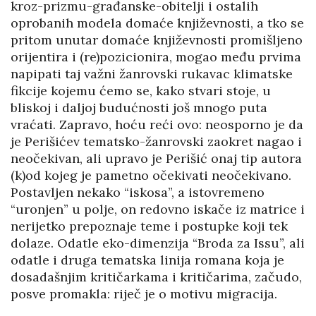
kroz-prizmu-građanske-obitelji i ostalih
oprobanih modela domaće književnosti, a tko se
pritom unutar domaće književnosti promišljeno
orijentira i (re)pozicionira, mogao među prvima
napipati taj važni žanrovski rukavac klimatske
fikcije kojemu ćemo se, kako stvari stoje, u
bliskoj i daljoj budućnosti još mnogo puta
vraćati. Zapravo, hoću reći ovo: neosporno je da
je Perišićev tematsko-žanrovski zaokret nagao i
neočekivan, ali upravo je Perišić onaj tip autora
(k)od kojeg je pametno očekivati neočekivano.
Postavljen nekako “iskosa”, a istovremeno
“uronjen” u polje, on redovno iskače iz matrice i
nerijetko prepoznaje teme i postupke koji tek
dolaze. Odatle eko-dimenzija “Broda za Issu”, ali
odatle i druga tematska linija romana koja je
dosadašnjim kritičarkama i kritičarima, začudo,
posve promakla: riječ je o motivu migracija.