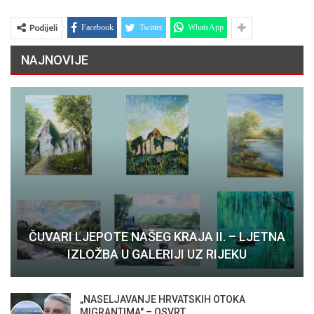
Podijeli
Facebook
Twitter
WhatsApp
NAJNOVIJE
ČUVARI LJEPOTE NAŠEG KRAJA II. – LJETNA
IZLOŽBA U GALERIJI UZ RIJEKU
„NASELJAVANJE HRVATSKIH OTOKA
MIGRANTIMA″ – OSVRT