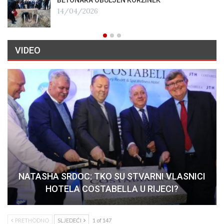
BETONARA OBULJEN KORŽINEK
14/04/2026
VIDEO
NATASHA SRDOC: TKO SU STVARNI VLASNICI
HOTELA COSTABELLA U RIJECI?
PRETHODNO
SLJEDEĆI
1 of 147