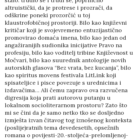
stalo: trudio se i trudi se, poprilično
altruistički, da je protrese i prozrači, da
odškrine poneki prozorčić u toj
klaustrofobičnoj prostoriji. Bilo kao književni
kritičar koji je svojevremeno entuzijastično
promovirao domaća imena, bilo kao jedan od
angažiranijih sudionika inicijative Pravo na
profesiju, bilo kao voditelj tribine Književnost u
Močvari, bilo kao suurednik antologije novih
autorskih glasova “Bez vrata, bez kucanja”, bilo
kao spiritus movens festivala LitLink koji
spisateljice i pisce povezuje s urednicima i
izdavačima… Ali čemu zapravo ova razvučena
digresija koja prati autorovu putanju u
lokalnom socioliterarnom prostoru? Zato što
mi se čini da je samo netko tko se dosljedno
izmješta izvan čitavog tog iznošenog konteksta
(poslije)ratnih tema devedesetih, opsežnih
romana o povijesti-20.-stoljeća-prelomljenoj-