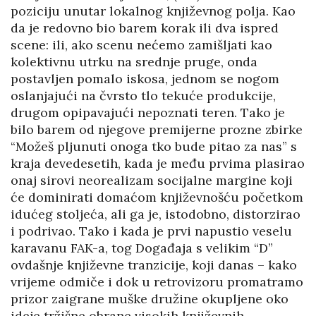
poziciju unutar lokalnog književnog polja. Kao
da je redovno bio barem korak ili dva ispred
scene: ili, ako scenu nećemo zamišljati kao
kolektivnu utrku na srednje pruge, onda
postavljen pomalo iskosa, jednom se nogom
oslanjajući na čvrsto tlo tekuće produkcije,
drugom opipavajući nepoznati teren. Tako je
bilo barem od njegove premijerne prozne zbirke
“Možeš pljunuti onoga tko bude pitao za nas” s
kraja devedesetih, kada je među prvima plasirao
onaj sirovi neorealizam socijalne margine koji
će dominirati domaćom književnošću početkom
idućeg stoljeća, ali ga je, istodobno, distorzirao
i podrivao. Tako i kada je prvi napustio veselu
karavanu FAK-a, tog Događaja s velikim “D”
ovdašnje književne tranzicije, koji danas – kako
vrijeme odmiče i dok u retrovizoru promatramo
prizor zaigrane muške družine okupljene oko
ideje tržišne obrane visokih književnih