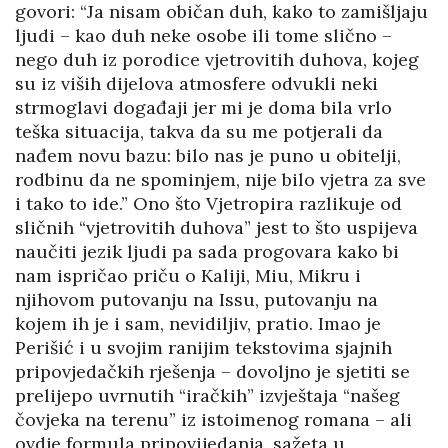
govori: “Ja nisam običan duh, kako to zamišljaju
ljudi – kao duh neke osobe ili tome slično –
nego duh iz porodice vjetrovitih duhova, kojeg
su iz viših dijelova atmosfere odvukli neki
strmoglavi događaji jer mi je doma bila vrlo
teška situacija, takva da su me potjerali da
nađem novu bazu: bilo nas je puno u obitelji,
rodbinu da ne spominjem, nije bilo vjetra za sve
i tako to ide.” Ono što Vjetropira razlikuje od
sličnih “vjetrovitih duhova” jest to što uspijeva
naučiti jezik ljudi pa sada progovara kako bi
nam ispričao priču o Kaliji, Miu, Mikru i
njihovom putovanju na Issu, putovanju na
kojem ih je i sam, nevidiljiv, pratio. Imao je
Perišić i u svojim ranijim tekstovima sjajnih
pripovjedačkih rješenja – dovoljno je sjetiti se
prelijepo uvrnutih “iračkih” izvještaja “našeg
čovjeka na terenu” iz istoimenog romana – ali
ovdje formula pripovijedanja, sažeta u