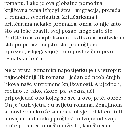
romanu. I ako je ova globalno pomodna
književna tema izbjeglištva i migracija, premda
u romanu sveprisutna, kritičarkama i
kritičarima nekako promakla, onda to nije zato
što su loše obavili svoj posao, nego zato što
Perišić tom kompleksnom i skliskom motivskom
sklopu prilazi majstorski, promišljeno i
oprezno, izbjegavajući onu poslovičnu prvu
tematsku loptu.
Neka vrsta izgnanika naposljetku je i Vjetropir:
najneobičniji lik romana i jedan od neobičnijih
likova naše suvremene književnosti. A ujedno i,
recimo to tako, skoro-pa-sveznajući
pripovjedač oko kojeg se sve u ovoj priči obrće.
On je “duh vjetra”: u svijetu romana, Zemljinom
atmosferom kruže samostalni vjetroliki entiteti,
a ovaj se u dubokoj prošlosti odvojio od svoje
obitelji i spustio nešto niže. Ili, kao što sam