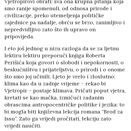
Vjetropirovi obrati: sva ona krupna pitanja koja
smo ranije spomenuli, od odnosa prirode i
civilizacije, preko utemeljenja političke
zajednice pa nadalje, obrću se brzo, zanimljivo i
nepredvidljivo zato što ih upravo on
pripovijeda.
I eto još jednog u nizu razloga da se za ljetnu
lektiru lektiru preporuči knjiga Roberta
Perišića koja govori o slobodi i nepokornosti, o
beskućništvu i prijateljstvu, o prirodi i o onome
što smo joj učinili. Ljeto je vrelo i zloslutno:
klima kao da u zadnje vrijeme – rekao bi
Vjetropir – postaje klimava. Pričati poput vjetra,
kretati se kao mačka, izmičući zadanim
obrascima antropocentričke politike i jezika: to
bi mogla biti književna lekcija romana “Brod za
Issu”. Zato ga vrijedi pročitati, lekciju zato
vrijedi naučiti.