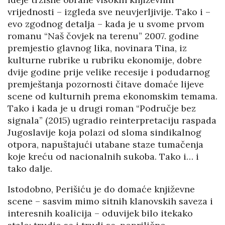
vrijednosti – izgleda sve neuvjerljivije. Tako i –
evo zgodnog detalja – kada je u svome prvom
romanu “Naš čovjek na terenu” 2007. godine
premjestio glavnog lika, novinara Tina, iz
kulturne rubrike u rubriku ekonomije, dobre
dvije godine prije velike recesije i podudarnog
premještanja pozornosti čitave domaće lijeve
scene od kulturnih prema ekonomskim temama.
Tako i kada je u drugi roman “Područje bez
signala” (2015) ugradio reinterpretaciju raspada
Jugoslavije koja polazi od sloma sindikalnog
otpora, napuštajući utabane staze tumačenja
koje kreću od nacionalnih sukoba. Tako i… i
tako dalje.
Istodobno, Perišiću je do domaće književne
scene – sasvim mimo sitnih klanovskih saveza i
interesnih koalicija – oduvijek bilo itekako