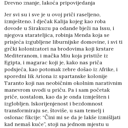
Drevno znanje, lakoća pripovijedanja
Jer svi su i sve je u ovoj priči raseljeno,
izmješteno. I dječak Kalija kojeg kao roba
dovode u Sirakuzu pa odande bježi na Issu, i
njegova starateljica, robinja Menda koja se
prisjeća izgubljene liburnijske domovine, i svi ti
grčki kolonizatori na brodovima koji krstare
Mediteranom, i mačka Miu koja pristiže iz
Egipta, i magarac koji je, kako nas priča
podsjeća, kao potomak zebre došao iz Afrike, i
sporedni lik Ariona iz spartanske kolonije
Taranto koji nas neobičnim okolnim narativnim
manevrom uvodi u priču. Pa i sam početak
priče, uostalom, kao da je onda izmješten i
izglobljen. Iskorijenjenost i bezdomnost
transformiraju se, štoviše, u sam temelj i
oslonac fikcije: “Čini mi se da je lakše izmišljati
kad nemaš kuće”, stoji na jednom mjestu u