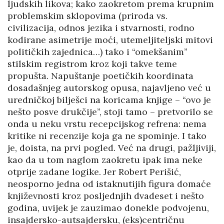
ljudskih likova; kako zaokretom prema krupnim
problemskim sklopovima (priroda vs.
civilizacija, odnos jezika i stvarnosti, rodno
kodirane asimetrije moći, utemeljiteljski mitovi
političkih zajednica…) tako i “omekšanim”
stilskim registrom kroz koji takve teme
propušta. Napuštanje poetičkih koordinata
dosadašnjeg autorskog opusa, najavljeno već u
uredničkoj bilješci na koricama knjige – “ovo je
nešto posve drukčije”, stoji tamo – pretvorilo se
onda u neku vrstu recepcijskog refrena: nema
kritike ni recenzije koja ga ne spominje. I tako
je, doista, na prvi pogled. Već na drugi, pažljiviji,
kao da u tom naglom zaokretu ipak ima neke
otprije zadane logike. Jer Robert Perišić,
neosporno jedna od istaknutijih figura domaće
književnosti kroz posljednjih dvadeset i nešto
godina, uvijek je zauzimao donekle podvojenu,
insajdersko-autsajdersku, (eks)centričnu