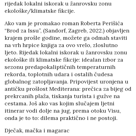
rijedak lokalni iskorak u žanrovsku zonu
ekološke/klimatske fikcije.
Ako vam je promakao roman Roberta Perišića
“Brod za Issu”, (Sandorf, Zagreb, 2022.) objavljen
krajem prošle godine, možete ga odmah staviti
na vrh hrpice knjiga za ovo vrelo, zloslutno
ljeto. Rijedak lokalni iskorak u žanrovsku zonu
ekološke ili klimatske fikcije: idealan izbor za
sezonu predapokaliptičnih temperaturnih
rekorda, toplotnih udara i ostalih čudesa
globalnog zatopljavanja. Pripovijest uronjena u
antičku prošlost Mediterana: prečica za bijeg od
prekrcanih plaža, tiskanja turista i gužve na
cestama. Još ako vas kojim slučajem ljetni
itinerar vodi dolje na jug, prema otoku Visu,
onda je to to: dilema praktično i ne postoji.
Dječak, mačka i magarac