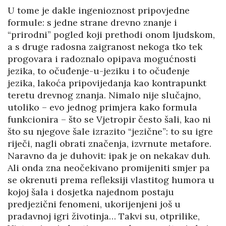
U tome je dakle ingenioznost pripovjedne
formule: s jedne strane drevno znanje i
“prirodni” pogled koji prethodi onom ljudskom,
a s druge radosna zaigranost nekoga tko tek
progovara i radoznalo opipava mogućnosti
jezika, to očuđenje-u-jeziku i to očuđenje
jezika, lakoća pripovijedanja kao kontrapunkt
teretu drevnog znanja. Nimalo nije slučajno,
utoliko – evo jednog primjera kako formula
funkcionira – što se Vjetropir često šali, kao ni
što su njegove šale izrazito “jezične”: to su igre
riječi, nagli obrati značenja, izvrnute metafore.
Naravno da je duhovit: ipak je on nekakav duh.
Ali onda zna neočekivano promijeniti smjer pa
se okrenuti prema refleksiji vlastitog humora u
kojoj šala i dosjetka najednom postaju
predjezični fenomeni, ukorijenjeni još u
pradavnoj igri životinja… Takvi su, otprilike,