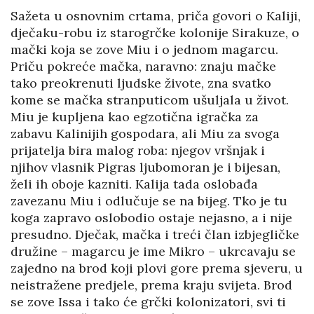
Sažeta u osnovnim crtama, priča govori o Kaliji,
dječaku-robu iz starogrčke kolonije Sirakuze, o
mački koja se zove Miu i o jednom magarcu.
Priču pokreće mačka, naravno: znaju mačke
tako preokrenuti ljudske živote, zna svatko
kome se mačka stranputicom ušuljala u život.
Miu je kupljena kao egzotična igračka za
zabavu Kalinijih gospodara, ali Miu za svoga
prijatelja bira malog roba: njegov vršnjak i
njihov vlasnik Pigras ljubomoran je i bijesan,
želi ih oboje kazniti. Kalija tada oslobađa
zavezanu Miu i odlučuje se na bijeg. Tko je tu
koga zapravo oslobodio ostaje nejasno, a i nije
presudno. Dječak, mačka i treći član izbjegličke
družine – magarcu je ime Mikro – ukrcavaju se
zajedno na brod koji plovi gore prema sjeveru, u
neistražene predjele, prema kraju svijeta. Brod
se zove Issa i tako će grčki kolonizatori, svi ti