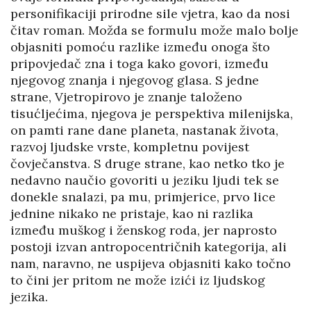
personifikaciji prirodne sile vjetra, kao da nosi
čitav roman. Možda se formulu može malo bolje
objasniti pomoću razlike između onoga što
pripovjedač zna i toga kako govori, između
njegovog znanja i njegovog glasa. S jedne
strane, Vjetropirovo je znanje taloženo
tisućljećima, njegova je perspektiva milenijska,
on pamti rane dane planeta, nastanak života,
razvoj ljudske vrste, kompletnu povijest
čovječanstva. S druge strane, kao netko tko je
nedavno naučio govoriti u jeziku ljudi tek se
donekle snalazi, pa mu, primjerice, prvo lice
jednine nikako ne pristaje, kao ni razlika
između muškog i ženskog roda, jer naprosto
postoji izvan antropocentričnih kategorija, ali
nam, naravno, ne uspijeva objasniti kako točno
to čini jer pritom ne može izići iz ljudskog
jezika.