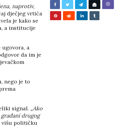
ena, naprotiv,
aj dječjeg vrtića
avela je kako se
, a institucije
e ugovora, a
 odgovor da im je
unjevačkom
, nego je to
 prema
liki signal.
„Ako
a građani drugog
 višu političku
BUNJEVAČKA PATNJA