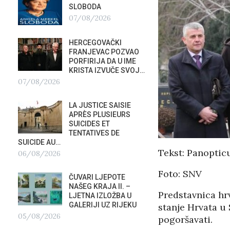
SLOBODA
APELI
SIGUR
07/08/2026
CANA
KORISTITE…
HERCEGOVAČKI
04/08/2026
FRANJEVAC POZVAO
PORFIRIJA DA U IME
TAJNE
KRISTA IZVUČE SVOJ…
ORKE
07/08/2026
POTAP
04/0
LA JUSTICE SAISIE
APRÈS PLUSIEURS
G
PREDS
SUICIDES ET
PRIS
TENTATIVES DE
OTVOR
SUICIDE AU…
VRBOS
Tekst: Panopti
06/08/2026
FESTIVALA
02/08/2026
Foto: SNV
A
ČUVARI LJEPOTE
NAŠEG KRAJA II. –
Predstavnica hrv
NATAS
LJETNA IZLOŽBA U
SU ST
GALERIJI UZ RIJEKU
stanje Hrvata u
HOTEL
05/08/2026
pogoršavati.
U RIJ