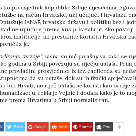
PANOPTICUM
03/04/2026
12/01/2026
kako predsjednik Republike Srbije mjesecima izgovar
tužbe na račun Hrvatske, uključujući i hrvatsku e
Optužuje JANAF, hrvatsku državu i politiku bez i jed
IJA FORUM ILI
AKADEMSKE VEZE:
ikad ne upućuje prema Rusiji, kazala je. Ako postoj
ROP GALERIJA
ULOGA KINE U
HRVATSKOJ
 kroz institucije, ali prestanite koristiti Hrvatsku k
/2026
07/01/2026
poručila je.
NJE FIZIKE U
ndiranju mržnje“
, Jasna Vojnić pojašnjava kako se rij
KORIJENI HRVATSKOG
I POLITIKE
NACIONALIZMA
ko godina u Srbiji povezuju sa riječju ustaša. Primje
/2026
29/12/2025
e provladini prosvjednici iz tzv. ćacilenda su neda
tupnicima da su ustaše, dok su ih fizički sprječaval
SU OGROMNE
ZNANOST U SLUŽBI
E REZERVE U
su bili Hrvati, no riječ ustaša se koristi kao oružje z
FESTIVALA ISTINE
I?
humanizaciju, rekla je Vojnić i dodala kako je to m
22/12/2025
/2026
NETR
nje prema Hrvatima u Srbiji normaliziran.
11/05
ANOVA
POKLONICI BRANKA
ŠTINA: NAKON
MAMULE U MARŠU
SA STIGLI
PROTIV HR
I
08/12/2025
ok
Twitter
Google+
ReddIt
Pinterest
Email