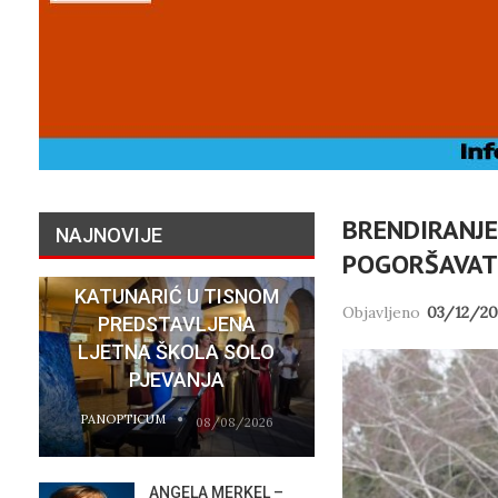
BRENDIRANJE
NAJNOVIJE
POGORŠAVAT
KONCERTOM U PALAČI
KATUNARIĆ U TISNOM
Objavljeno
03/12/20
PREDSTAVLJENA
„NASELJA
LJETNA ŠKOLA SOLO
HRVATSKIH
PJEVANJA
MIGRANTIMA″
PANOPTICUM
PANOPTICUM
08/08/2026
ANGELA MERKEL –
VATR