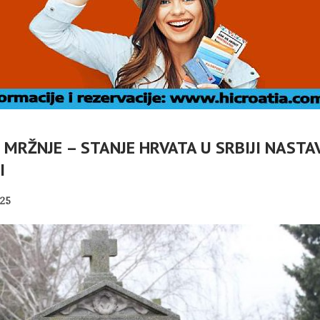
 MRŽNJE – STANJE HRVATA U SRBIJI NASTAV
I
K
K
25
VANJE
 OTOKA
MOBILNI TURIZAM
 – OSVRT
REPUBLIKE HRVATSKE
PANOPTICUM
05/08/2026
02/08/2026
OGASCI
SUBOTIČKU KASTU