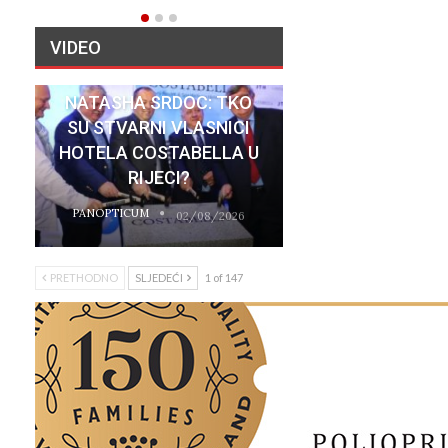
VIDEO
NATASHA SRDOC: TKO
SU STVARNI VLASNICI
HOTELA COSTABELLA U
RIJECI?
PANOPTICUM
02/08/2026
PRETHODNO
SLJEDEĆI
1 of 147