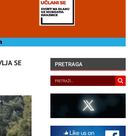
LJA SE
PRETRAGA
ONCERTOM U PALAČI
ATUNARIĆ U TISNOM
PREDSTAVLJENA
LJETNA ŠKOLA SOLO
PJEVANJA
PANOPTICUM
08/08/2026
ANGELA MERKEL –