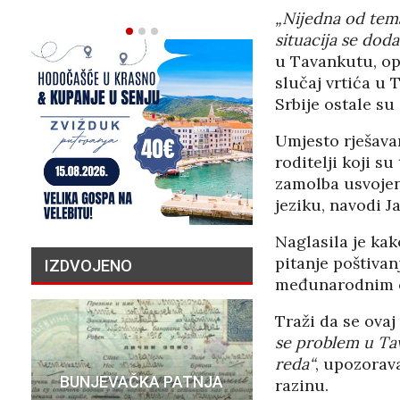
02/08/2026
„Nijedna od tema
situacija se dod
u Tavankutu, op
slučaj vrtića u T
Srbije ostale su
Umjesto rješavan
roditelji koji s
zamolba usvojen
jeziku, navodi J
Naglasila je ka
pitanje poštivan
IZDVOJENO
međunarodnim 
Traži da se ovaj
se problem u Tav
PRIČA O N
reda“
, upozorava
BUNJEVAČKA PATNJA
MILIJU
razinu.