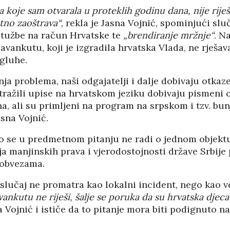
 koje sam otvarala u proteklih godinu dana, nije riješ
atno zaoštrava“
, rekla je Jasna Vojnić, spominjući sluč
tužbe na račun Hrvatske te
„brendiranje mržnje“
. N
avankutu, koji je izgradila hrvatska Vlada, ne rješava
 gluhe.
ja problema, naši odgajatelji i dalje dobivaju otkaz
u tražili upise na hrvatskom jeziku dobivaju pismeni
a, ali su primljeni na program na srpskom i tzv. b
asna Vojnić.
ko se u predmetnom pitanju ne radi o jednom objektu
ja manjinskih prava i vjerodostojnosti države Srbije
obvezama.
 slučaj ne promatra kao lokalni incident, nego kao ve
HRVATI U VOJVODINI
ankutu ne riješi, šalje se poruka da su hrvatska djec
ESTALIM
OSUĐENI NA
 Vojnić i ističe da to pitanje mora biti podignuto na
NIMA
ASIMILACIJU