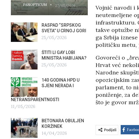
PANOPTICUM
PANOPTICUM
27/05/2026
Vojnić navodi i 
neutemeljene op
infrastrukturu. 
RASPAD “SRPSKOG
GALER
takve optužbe n
SVETA” U CRNOJ GORI
AGITP
ga Srbija iznese
25/05/2026
04/03
političku metu, 
ŠTITI LI GAY LOBI
NEZNA
Govoreći o
„bre
G
MINISTRA HABIJANA?
SLUŽB
Hrvat već nekoli
25/05/2026
16/02
Narodne skupštin
opozicijskim zas
140 GODINA HPD U
ČIJE 
SJENI NERADA I
ZLATN
parlament, to ni
ITALIJ
poniženje, za de
12/02
NETRANSPARENTNOSTI
što je govor mrž
11/05/2026
TUĐM
OSTAV
BETONARA OBULJEN
AIRBU
KORŽINEK
RAFAL
Podijeli
Facebo
14/04/2026
17/01/2026