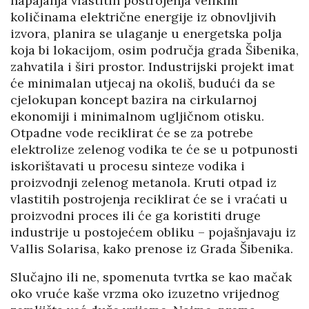
napajanja vlastitih postrojenja velikim
količinama električne energije iz obnovljivih
izvora, planira se ulaganje u energetska polja
koja bi lokacijom, osim područja grada Šibenika,
zahvatila i širi prostor. Industrijski projekt imat
će minimalan utjecaj na okoliš, budući da se
cjelokupan koncept bazira na cirkularnoj
ekonomiji i minimalnom ugljičnom otisku.
Otpadne vode reciklirat će se za potrebe
elektrolize zelenog vodika te će se u potpunosti
iskorištavati u procesu sinteze vodika i
proizvodnji zelenog metanola. Kruti otpad iz
vlastitih postrojenja reciklirat će se i vraćati u
proizvodni proces ili će ga koristiti druge
industrije u postojećem obliku – pojašnjavaju iz
Vallis Solarisa, kako prenose iz Grada Šibenika.
Slučajno ili ne, spomenuta tvrtka se kao mačak
oko vruće kaše vrzma oko izuzetno vrijednog