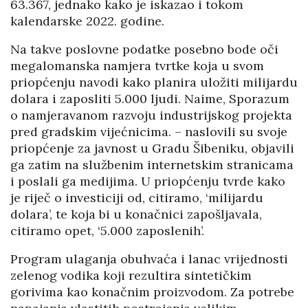
63.367, jednako kako je iskazao i tokom
kalendarske 2022. godine.
Na takve poslovne podatke posebno bode oči
megalomanska namjera tvrtke koja u svom
priopćenju navodi kako planira uložiti milijardu
dolara i zaposliti 5.000 ljudi. Naime, Sporazum
o namjeravanom razvoju industrijskog projekta
pred gradskim vijećnicima. – naslovili su svoje
priopćenje za javnost u Gradu Šibeniku, objavili
ga zatim na službenim internetskim stranicama
i poslali ga medijima. U priopćenju tvrde kako
je riječ o investiciji od, citiramo, ‘milijardu
dolara’, te koja bi u konačnici zapošljavala,
citiramo opet, ‘5.000 zaposlenih’.
Program ulaganja obuhvaća i lanac vrijednosti
zelenog vodika koji rezultira sintetičkim
gorivima kao konačnim proizvodom. Za potrebe