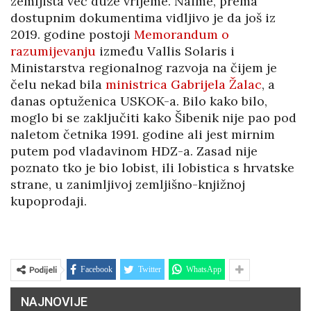
zemljišta već duže vrijeme. Naime, prema
dostupnim dokumentima vidljivo je da još iz
2019. godine postoji
Memorandum o
razumijevanju
između Vallis Solaris i
Ministarstva regionalnog razvoja na čijem je
čelu nekad bila
ministrica Gabrijela Žalac
, a
danas optuženica USKOK-a. Bilo kako bilo,
moglo bi se zaključiti kako Šibenik nije pao pod
naletom četnika 1991. godine ali jest mirnim
putem pod vladavinom HDZ-a. Zasad nije
poznato tko je bio lobist, ili lobistica s hrvatske
strane, u zanimljivoj zemljišno-knjižnoj
kupoprodaji.
Podijeli
Facebook
Twitter
WhatsApp
NAJNOVIJE