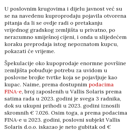
U poslovnim krugovima i dijelu javnost već su
se na navedenu kuproprodaju pojavila otvorena
pitanja da li se ovdje radi o pretakanju
vrijednog gradskog zemljišta u privatno, po
nerazumno smiješnoj cijeni, i onda u slijedećem
koraku preprodaja istog nepoznatom kupcu,
pokazati će vrijeme.
Špekulacije oko kupoprodaje enormne površine
zemljišta pobuđuje potrebu za uvidom u
poslovne brojke tvrtke koja se pojavljuje kao
kupac. Naime, prema dostupnim
podacima
FINA-e
, broj zaposlenih u Vallis Solaris prema
satima rada u 2023. godini je svega 3 radnika,
dok su ukupni prihodi u 2023. godini iznosili
skromnih € 7.026. Osim toga, a prema podacima
FINA-e u 2023. godini, poslovni subjekt Vallis
Solaris d.o.o. iskazao je neto gubitak od €