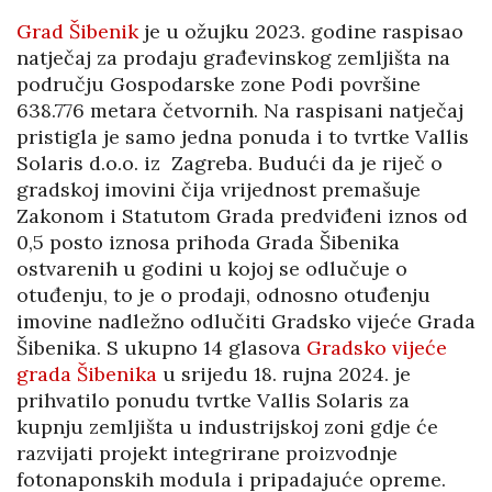
Grad Šibenik
je u ožujku 2023. godine raspisao
natječaj za prodaju građevinskog zemljišta na
području Gospodarske zone Podi površine
638.776 metara četvornih. Na raspisani natječaj
pristigla je samo jedna ponuda i to tvrtke Vallis
Solaris d.o.o. iz Zagreba. Budući da je riječ o
gradskoj imovini čija vrijednost premašuje
Zakonom i Statutom Grada predviđeni iznos od
0,5 posto iznosa prihoda Grada Šibenika
ostvarenih u godini u kojoj se odlučuje o
otuđenju, to je o prodaji, odnosno otuđenju
imovine nadležno odlučiti Gradsko vijeće Grada
Šibenika. S ukupno 14 glasova
Gradsko vijeće
grada Šibenika
u srijedu 18. rujna 2024. je
prihvatilo ponudu tvrtke Vallis Solaris za
kupnju zemljišta u industrijskoj zoni gdje će
razvijati projekt integrirane proizvodnje
fotonaponskih modula i pripadajuće opreme.