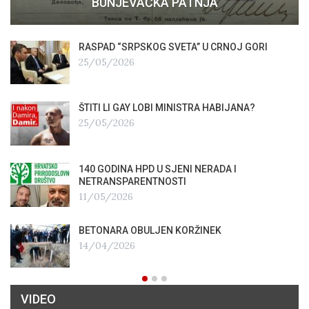
BUNJEVAČKA PATNJA
RASPAD “SRPSKOG SVETA” U CRNOJ GORI
25/05/2026
ŠTITI LI GAY LOBI MINISTRA HABIJANA?
25/05/2026
140 GODINA HPD U SJENI NERADA I
NETRANSPARENTNOSTI
11/05/2026
BETONARA OBULJEN KORŽINEK
14/04/2026
VIDEO