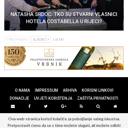
NATASHA SRDOC: TKO SU STVARNI VLASNICI
HOTELA COSTABELLA U RIJECI?
PRETHODNO
SLJEDEĆI
1 of 147
O NAMA
IMPRESSUM
ARHIVA
KORISNI LINKOVI
DONACIJE
UVJETI KORIŠTENJA
ZAŠTITA PRIVATNOSTI
Ova web-stranica koristi kolačiće za poboljšanje vašeg iskustva.
© 2026 - PANOPTICUM. All Rights Reserved.
Pretpostavit ćemo da se s time možete slagati, ali možete odbiti