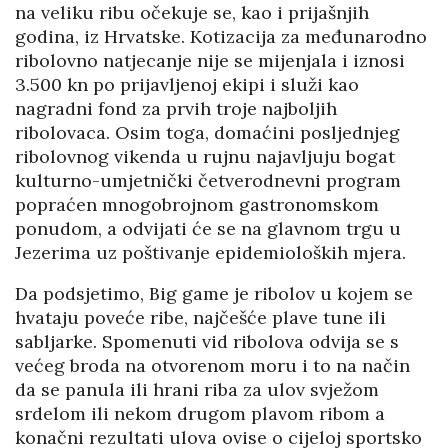
na veliku ribu očekuje se, kao i prijašnjih
godina, iz Hrvatske. Kotizacija za međunarodno
ribolovno natjecanje nije se mijenjala i iznosi
3.500 kn po prijavljenoj ekipi i služi kao
nagradni fond za prvih troje najboljih
ribolovaca. Osim toga, domaćini posljednjeg
ribolovnog vikenda u rujnu najavljuju bogat
kulturno-umjetnički četverodnevni program
popraćen mnogobrojnom gastronomskom
ponudom, a odvijati će se na glavnom trgu u
Jezerima uz poštivanje epidemioloških mjera.
Da podsjetimo, Big game je ribolov u kojem se
hvataju poveće ribe, najčešće plave tune ili
sabljarke. Spomenuti vid ribolova odvija se s
većeg broda na otvorenom moru i to na način
da se panula ili hrani riba za ulov svježom
srdelom ili nekom drugom plavom ribom a
konačni rezultati ulova ovise o cijeloj sportsko