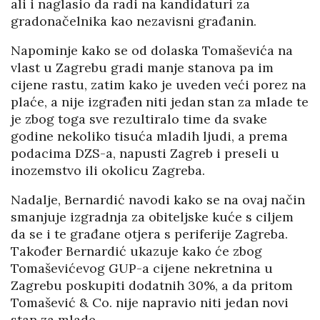
ali i naglasio da radi na kandidaturi za
gradonačelnika kao nezavisni građanin.
Napominje kako se od dolaska Tomaševića na
vlast u Zagrebu gradi manje stanova pa im
cijene rastu, zatim kako je uveden veći porez na
plaće, a nije izgrađen niti jedan stan za mlade te
je zbog toga sve rezultiralo time da svake
godine nekoliko tisuća mladih ljudi, a prema
podacima DZS-a, napusti Zagreb i preseli u
inozemstvo ili okolicu Zagreba.
Nadalje, Bernardić navodi kako se na ovaj način
smanjuje izgradnja za obiteljske kuće s ciljem
da se i te građane otjera s periferije Zagreba.
Također Bernardić ukazuje kako će zbog
Tomaševićevog GUP-a cijene nekretnina u
Zagrebu poskupiti dodatnih 30%, a da pritom
Tomašević & Co. nije napravio niti jedan novi
stan za mlade.