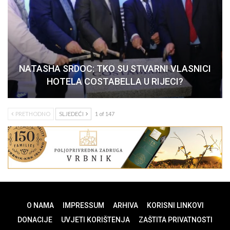
NATASHA SRDOC: TKO SU STVARNI VLASNICI
HOTELA COSTABELLA U RIJECI?
PRETHODNO
SLJEDEĆI
1 of 147
O NAMA
IMPRESSUM
ARHIVA
KORISNI LINKOVI
DONACIJE
UVJETI KORIŠTENJA
ZAŠTITA PRIVATNOSTI