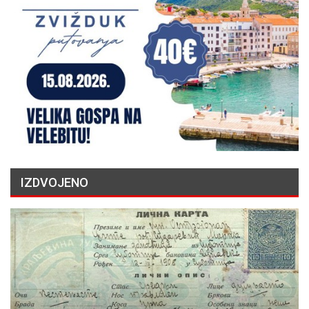
IZDVOJENO