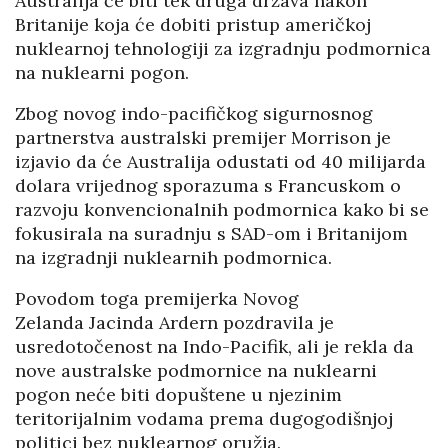
Australija će biti tek druga država nakon
Britanije koja će dobiti pristup američkoj
nuklearnoj tehnologiji za izgradnju podmornica
na nuklearni pogon.
Zbog novog indo-pacifičkog sigurnosnog
partnerstva australski premijer Morrison je
izjavio da će Australija odustati od 40 milijarda
dolara vrijednog sporazuma s Francuskom o
razvoju konvencionalnih podmornica kako bi se
fokusirala na suradnju s SAD-om i Britanijom
na izgradnji nuklearnih podmornica.
Povodom toga premijerka Novog
Zelanda Jacinda Ardern pozdravila je
usredotočenost na Indo-Pacifik, ali je rekla da
nove australske podmornice na nuklearni
pogon neće biti dopuštene u njezinim
teritorijalnim vodama prema dugogodišnjoj
politici bez nuklearnog oružja.