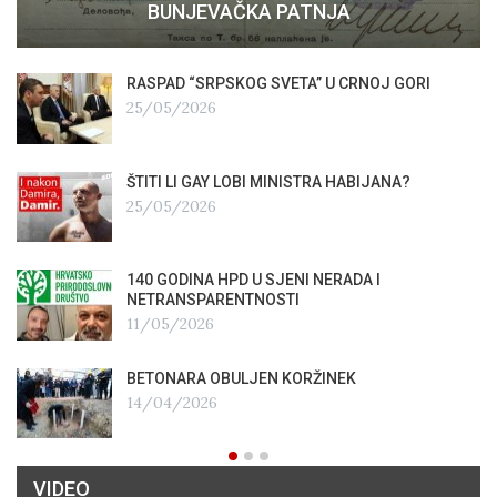
BUNJEVAČKA PATNJA
RASPAD “SRPSKOG SVETA” U CRNOJ GORI
25/05/2026
ŠTITI LI GAY LOBI MINISTRA HABIJANA?
25/05/2026
140 GODINA HPD U SJENI NERADA I
NETRANSPARENTNOSTI
11/05/2026
BETONARA OBULJEN KORŽINEK
14/04/2026
VIDEO