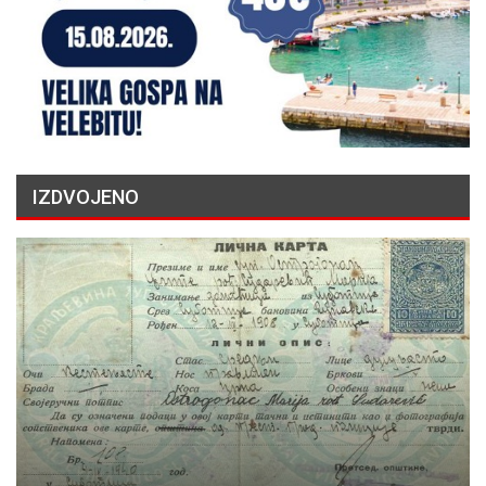
IZDVOJENO