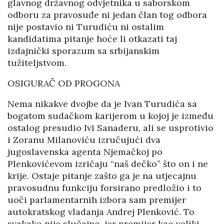
glavnog državnog odvjetnika u saborskom
odboru za pravosuđe ni jedan član tog odbora
nije postavio ni Turudiću ni ostalim
kandidatima pitanje hoće li otkazati taj
izdajnički sporazum sa srbijanskim
tužiteljstvom.
OSIGURAČ OD PROGONA
Nema nikakve dvojbe da je Ivan Turudića sa
bogatom sudačkom karijerom u kojoj je između
ostalog presudio Ivi Sanaderu, ali se usprotivio
i Zoranu Milanoviću izručujući dva
jugoslavenska agenta Njemačkoj po
Plenkovićevom izričaju “naš dečko” što on i ne
krije. Ostaje pitanje zašto ga je na utjecajnu
pravosudnu funkciju forsirano predložio i to
uoči parlamentarnih izbora sam premijer
autokratskog vladanja Andrej Plenković. To
svakako nije slučajno, jer premijer kao veliki