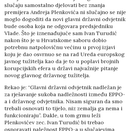
slučaju samostalno djelovati bez znanja
premijera Andreja Plenkovića ni slučajno se nije
moglo dogoditi da novi glavni državni odvjetnik
bude osoba koja ne odgovara predsjedniku
Vlade. Što je iznenađujuće sam Ivan Turudić
nakon što je u Hrvatskome saboru dobio
potrebnu natpolovičnu većinu u prvoj izjavi
koju je dao osvrnuo se na rad Ureda europskog
javnog tužitelja kao da je to u poplavi brojnih
korupcijskih efera u državi najvažnije pitanje
novog glavnog državnog tužitelja.
Rekao je: “Glavni državni odvjetnik nadležan je
za rješavanje sukoba nadležnosti između EPPO-
a i državnog odvjetnika. Nisam siguran da smo
trebali osnovati to tijelo, niz zemalja ga nema i
funkcioniraju”. Dakle, u tom grmu leži
Plenkovićev zec. Ivan Turudić bi trebao
osporavati naležnost EPPO-a u slučajevima