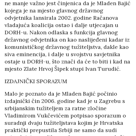
ne manje važno jest činjenica da je Mladen Bajić
kojega je na mjesto glavnog državnog
odvjetnika lansirala 2002. godine Račanova
vladajuća koalicija ostao i dalje utjecajan u
DORH-u. Nakon odlaska s funkcija glavnog
državnog odvjetnika on kao naslijeđeni kadar iz
komunističkog državnog tužiteljstva, dakle kao
siva eminencija, i dalje u svojstvu savjetnika
ostaje u DORH-u, što znači da će to biti i kad na
mjesto Zlate Hrvoj Šipek stupi Ivan Turudić.
IZDAJNIČKI SPORAZUM
Malo je poznato da je Mladen Bajić počinio
izdajnički čin 2006. godine kad je u Zagrebu s
srbijanskim tužiteljem za ratne zločine
Vladimirom Vukčevićem potpisao sporazum o
suradnji dvaju tužiteljstava kojim je Hrvatska
praktički prepustila Srbiji ne samo da sudi