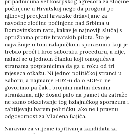
pripadnicima velikosrpskog agresora za zločine
počinjene u Hrvatskoj nego da progoni po
njihovoj procjeni hrvatske državljane za
navodne zločine počinjene nad Srbima u
Domovinskom ratu, kakav je najnoviji slučaj s
optužbama protiv hrvatskih pilota. Što je
najvažnije u tom izdajničkom sporazumu koji je
trebao proći i kroz saborsku proceduru, a nije,
nalazi se u jednom članku koji omogućava
stranama potpisnicima da ga u roku od tri
mjeseca otkažu. Ni jednoj političkoj stranci u
Saboru, a najmanje HDZ-u da o SDP-u ne
govorimo pa čak i brojnim malim desnim
strankama, nije dosad palo na pamet da zatraže
ne samo otkazivanje tog izdajničkog sporazum i
zahtijevaju barem političku, ako ne i pravnu
odgovornost za Mladena Bajića.
Naravno za vrijeme ispitivanja kandidata za