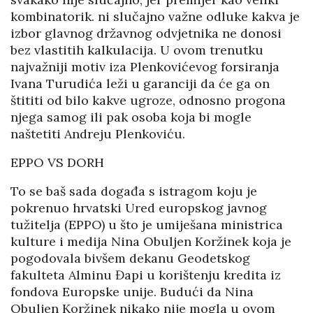
kombinatorik. ni slučajno važne odluke kakva je
izbor glavnog državnog odvjetnika ne donosi
bez vlastitih kalkulacija. U ovom trenutku
najvažniji motiv iza Plenkovićevog forsiranja
Ivana Turudića leži u garanciji da će ga on
štititi od bilo kakve ugroze, odnosno progona
njega samog ili pak osoba koja bi mogle
naštetiti Andreju Plenkoviću.
EPPO VS DORH
To se baš sada događa s istragom koju je
pokrenuo hrvatski Ured europskog javnog
tužitelja (EPPO) u što je umiješana ministrica
kulture i medija Nina Obuljen Koržinek koja je
pogodovala bivšem dekanu Geodetskog
fakulteta Alminu Đapi u korištenju kredita iz
fondova Europske unije. Budući da Nina
Obuljen Koržinek nikako nije mogla u ovom