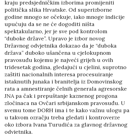
kraju predsjedničkim izborima promijeniti
politička slika Hrvatske. Od superizborne
godine mnogo se očekuje, iako mnoge indicije
upućuju da se ne će dogoditi ništa
spektakularno, jer je sve pod kontrolom
“duboke države”. Upravo je izbor novog
Državnog odvjetnika dokazao da je “duboka
država” duboko ušančena u cjelokupnom
pravosuđu kojemu je najveći grijeh u ovih
tridesetak godina, gledajući u cjelini, suprotno
zaštiti nacionalnih interesa procesuiranje
istaknutih junaka i branitelja iz Domovinskog
rata a amnestiranje čelnih generala agresorske
JNA pa čak i prepuštanje kaznenog progona
zločinaca na Ovčari srbijanskom pravosuđu. U
svemu tome DORH ima i te kako važnu ulogu pa
u takvom ozračju treba gledati i kontroverze
oko izbora Ivana Turudića za glavnog državnog
odvjetnika.