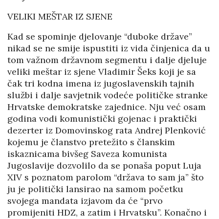
VELIKI MEŠTAR IZ SJENE
Kad se spominje djelovanje “duboke države”
nikad se ne smije ispustiti iz vida činjenica da u
tom važnom državnom segmentu i dalje djeluje
veliki meštar iz sjene Vladimir Šeks koji je sa
čak tri kodna imena iz jugoslavenskih tajnih
službi i dalje savjetnik vodeće političke stranke
Hrvatske demokratske zajednice. Nju već osam
godina vodi komunistički gojenac i praktički
dezerter iz Domovinskog rata Andrej Plenković
kojemu je članstvo pretežito s članskim
iskaznicama bivšeg Saveza komunista
Jugoslavije dozvolilo da se ponaša poput Luja
XIV s poznatom parolom “država to sam ja” što
ju je politički lansirao na samom početku
svojega mandata izjavom da će “prvo
promijeniti HDZ, a zatim i Hrvatsku”. Konačno i