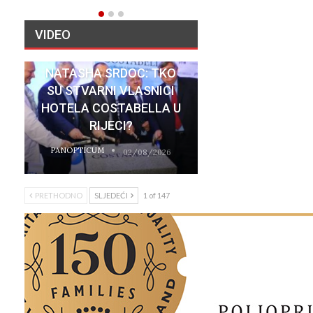
VIDEO
NATASHA SRDOC: TKO
SU STVARNI VLASNICI
HOTELA COSTABELLA U
RIJECI?
PANOPTICUM
02/08/2026
PRETHODNO
SLJEDEĆI
1 of 147