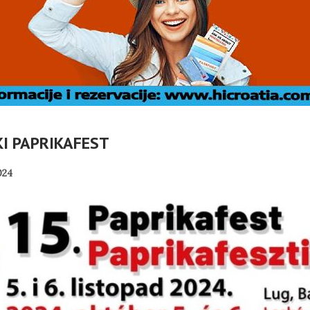
KI PAPRIKAFEST
024
DOC: TKO
Č
VLASNICI
U OMIŠLJU OTVORENA
ABELLA U
IZLOŽBA MARGERITE
I
I?
RAKIĆ
PANOPTICUM
02/08/2026
30/07/2026
NI TURIZAM
HRVATSKA MEĐU