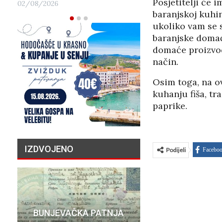
Posjetitelji će i
02/08/2026
baranjskoj kuhin
ukoliko vam se s
baranjske domaći
domaće proizvode
način.
Osim toga, na ov
kuhanju fiša, tr
paprike.
IZDVOJENO
Podijeli
Facebo
PRIČA O N
BUNJEVAČKA PATNJA
MILIJU