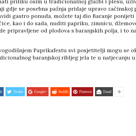
mati priliku osim u tradicionalnoj glazbi i plesu, uživ
02/08
27/07/2026
ji gdje se posebna pažnja pridaje upravo začinskoj p
vidi gastro ponuda, možete taj dio Baranje ponijeti i
ce, kao i do sada, nuditi papriku, zimnicu, džemove
 pripravljene od plodova s baranjskih polja, i to n
ogodišnjem Paprikafestu svi posjetitelji mogu se ok
adicionalnog baranjskoj ribljeg jela te u natjecanju u
ok
Twitter
Google+
ReddIt
Pinterest
Email
HRVATI U VOJVODINI
ESTALIM
OSUĐENI NA
NIMA
ASIMILACIJU