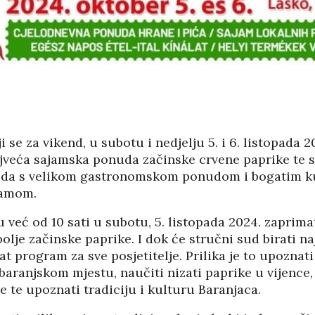
LIKE HRVATSKE
VODEĆIM ZEMLJAMA
EU PO KUPNJI E-
/2026
KNJIGA I
AUDIOKNJIGA
05/08
IČKU KASTU
29/07/2026
I MANJAK
KRATSKIH
TKO JE KANDIDAT ZA
DNOSTI I
PREDSJEDNIKA HOO?
29/07/2026
KORIS
 se za vikend, u subotu i nedjelju 5. i 6. listopada 2
04/08
ajveća sajamska ponuda začinske crvene paprike te 
SKA POVIJEST
PETRINJA BOGATIJA
KONTROLOM
ZA OSAM
voda s velikom gastronomskom ponudom i bogatim k
E POLITIKE
NOVOIZGRAĐENIH
ramom.
STAMBENIH
/2026
OBJEKATA SA 152…
eć od 10 sati u subotu, 5. listopada 2024. zaprimat
28/07/2026
INE IZ DRUGOG
bolje začinske paprike. I dok će stručni sud birati na
 SU
t program za sve posjetitelje. Prilika je to upoznat
LATIVE?
DSHV IZMEĐU
POLITIČKOG
aranjskom mjestu, naučiti nizati paprike u vijence, 
/2026
PRIJEPORA – PISMO
e te upoznati tradiciju i kulturu Baranjaca.
PREDSJEDNIKA MO
FESTI
DSHV…