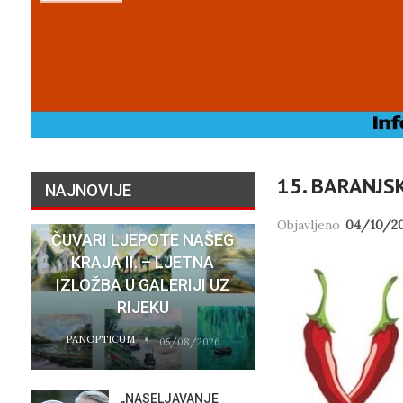
15. BARANJS
NAJNOVIJE
Objavljeno
04/10/2
ČUVARI LJEPOTE NAŠEG
NATASHA SR
KRAJA II. – LJETNA
SU STVARNI 
IZLOŽBA U GALERIJI UZ
HOTELA COST
RIJEKU
RIJEC
PANOPTICUM
PANOPTICUM
05/08/2026
„NASELJAVANJE
MOBIL