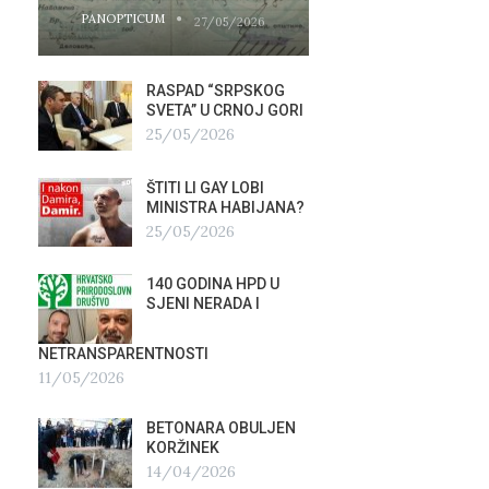
PANOPTICUM
PANOPTICUM
27/05/2026
RASPAD “SRPSKOG
GALER
SVETA” U CRNOJ GORI
AGITP
25/05/2026
04/03
ŠTITI LI GAY LOBI
NEZNA
G
MINISTRA HABIJANA?
SLUŽB
25/05/2026
16/02
140 GODINA HPD U
ČIJE 
SJENI NERADA I
ZLATN
ITALIJ
12/02
NETRANSPARENTNOSTI
11/05/2026
TUĐM
OSTAV
BETONARA OBULJEN
AIRBU
KORŽINEK
RAFAL
14/04/2026
17/01/2026