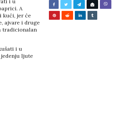
ati i u
/2026
aprici. A
 kući, jer će
, ajvare i druge
a tradicionalan
ušati i u
 jedenju ljute
BUNJEVAČKA PATNJA