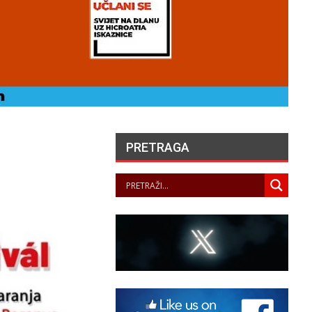
PRETRAGA
UVARI LJEPOTE NAŠEG
KRAJA II. – LJETNA
ZLOŽBA U GALERIJI UZ
RIJEKU
PANOPTICUM
05/08/2026
„NASELJAVANJE