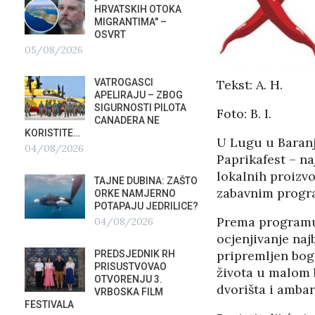
HRVATSKIH OTOKA
REPUB
MIGRANTIMA″ –
02/08
OSVRT
05/08/2026
SUBOT
KRAS
VATROGASCI
Tekst: A. H.
DEMO
APELIRAJU – ZBOG
VRIJE
?
SIGURNOSTI PILOTA
PLURALIZMA –…
Foto: B. I.
CANADERA NE
01/08/2026
KORISTITE…
U Lugu u Baranji
04/08/2026
Paprikafest – n
HRVAT
POD 
lokalnih proiz
TAJNE DUBINA: ZAŠTO
SRPSK
zabavnim prog
ORKE NAMJERNO
01/08
POTAPAJU JEDRILICE?
Prema programu v
04/08/2026
MIROV
ocjenjivanje naj
STUPA
pripremljen boga
PREDSJEDNIK RH
NEISP
PRISUSTVOVAO
života u malom b
31/07
OTVORENJU 3.
dvorišta i ambar
VRBOSKA FILM
FESTIVALA