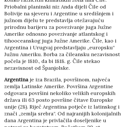
Priobalni planinski niz Anda dijeli Čile od
Bolivije na sjeveru i Argentine u središnjem i
južnom dijelu te predstavlja otežavajuću
prirodnu barijeru za povezivanje juga Južne
Amerike odnosno povezivanje atlantskog i
tihooceanskog juga Južne Amerike. Čile, kao i
Argentina i Urugvaj predstavljaju „europsku“
Južnu Ameriku. Borba za čileansku nezavisnost
počela je 1810., da bi 1818. g. Čile stekao
nezavisnost od Španjolske.
Argentina
je iza Brazila, površinom, najveća
zemlja Latinske Amerike. Površina Argentine
odgovara površini nekoliko velikih europskih
država ili 63 posto površine čitave Europske
unije (28). Riječ Argentina potječe iz latinskog i
znači „zemlja srebra“. Od najranijih kolonijalnih
dana Argentina je privlačila doseljenike u