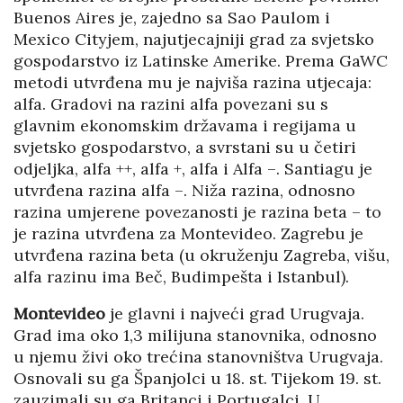
Buenos Aires je, zajedno sa Sao Paulom i
Mexico Cityjem, najutjecajniji grad za svjetsko
gospodarstvo iz Latinske Amerike. Prema GaWC
metodi utvrđena mu je najviša razina utjecaja:
alfa. Gradovi na razini alfa povezani su s
glavnim ekonomskim državama i regijama u
svjetsko gospodarstvo, a svrstani su u četiri
odjeljka, alfa ++, alfa +, alfa i Alfa –. Santiagu je
utvrđena razina alfa –. Niža razina, odnosno
razina umjerene povezanosti je razina beta – to
je razina utvrđena za Montevideo. Zagrebu je
utvrđena razina beta (u okruženju Zagreba, višu,
alfa razinu ima Beč, Budimpešta i Istanbul).
Montevideo
je glavni i najveći grad Urugvaja.
Grad ima oko 1,3 milijuna stanovnika, odnosno
u njemu živi oko trećina stanovništva Urugvaja.
Osnovali su ga Španjolci u 18. st. Tijekom 19. st.
zauzimali su ga Britanci i Portugalci. U