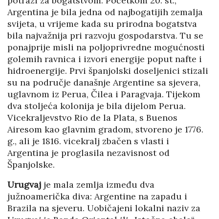
potrazi za bogatstvom. Početkom 20. st.,
Argentina je bila jedna od najbogatijih zemalja
svijeta, u vrijeme kada su prirodna bogatstva
bila najvažnija pri razvoju gospodarstva. Tu se
ponajprije misli na poljoprivredne mogućnosti
golemih ravnica i izvori energije poput nafte i
hidroenergije. Prvi španjolski doseljenici stizali
su na područje današnje Argentine sa sjevera,
uglavnom iz Perua, Čilea i Paragvaja. Tijekom
dva stoljeća kolonija je bila dijelom Perua.
Vicekraljevstvo Rio de la Plata, s Buenos
Airesom kao glavnim gradom, stvoreno je 1776.
g., ali je 1816. vicekralj zbačen s vlasti i
Argentina je proglasila nezavisnost od
Španjolske.
Urugvaj
je mala zemlja između dva
južnoamerička diva: Argentine na zapadu i
Brazila na sjeveru. Uobičajeni lokalni naziv za