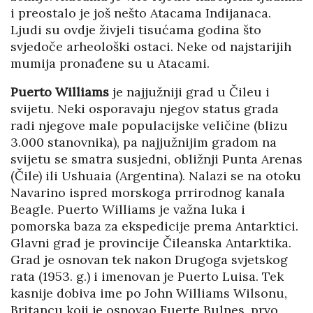
i preostalo je još nešto Atacama Indijanaca.
Ljudi su ovdje živjeli tisućama godina što
svjedoče arheološki ostaci. Neke od najstarijih
mumija pronađene su u Atacami.
Puerto Williams
je najjužniji grad u Čileu i
svijetu. Neki osporavaju njegov status grada
radi njegove male populacijske veličine (blizu
3.000 stanovnika), pa najjužnijim gradom na
svijetu se smatra susjedni, obližnji Punta Arenas
(Čile) ili Ushuaia (Argentina). Nalazi se na otoku
Navarino ispred morskoga prrirodnog kanala
Beagle. Puerto Williams je važna luka i
pomorska baza za ekspedicije prema Antarktici.
Glavni grad je provincije Čileanska Antarktika.
Grad je osnovan tek nakon Drugoga svjetskog
rata (1953. g.) i imenovan je Puerto Luisa. Tek
kasnije dobiva ime po John Williams Wilsonu,
Britancu koji je osnovao Fuerte Bulnes, prvo