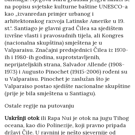
na popisu svjetske kulturne baštine UNESCO-a
kao „izvanredan primjer urbanog i
arhitektonskog razvoja Latinske Amerike u 19.
st.“. Santiago je glavni grad Čilea sa sjedištem
izvršne vlasti i pravosudnih tijela, ali Kongres
(nacionalna skupština) smještena je u
Valparaisu. Značajni predsjednici Čilea iz 1970-
ih i 1980-ih godina, suprotstavljenih,
neprijateljskih strana, Salvador Allende (1908-
1973) i Augusto Pinochet (19i15-2006) rođeni su
u Valparaisu. Pinochet je zaslužan što je
Valparaiso postao sjedište nacionalne skupštine
(prije je bila smještena u Santiagu).
Ostale regije na putovanju
Uskršnji otok
ili Rapa Nui je otok na jugu Tihog
oceana, kao dio Polinezije, koji pravno pripada
državi Čile. U ravnini je nešto sjevernije od