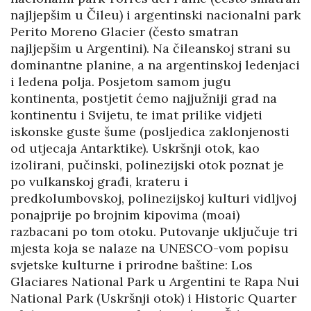
najljepšim u Čileu) i argentinski nacionalni park
Perito Moreno Glacier (često smatran
najljepšim u Argentini). Na čileanskoj strani su
dominantne planine, a na argentinskoj ledenjaci
i ledena polja. Posjetom samom jugu
kontinenta, postjetit ćemo najjužniji grad na
kontinentu i Svijetu, te imat prilike vidjeti
iskonske guste šume (posljedica zaklonjenosti
od utjecaja Antarktike). Uskršnji otok, kao
izolirani, pučinski, polinezijski otok poznat je
po vulkanskoj građi, krateru i
predkolumbovskoj, polinezijskoj kulturi vidljvoj
ponajprije po brojnim kipovima (moai)
razbacani po tom otoku. Putovanje uključuje tri
mjesta koja se nalaze na UNESCO-vom popisu
svjetske kulturne i prirodne baštine: Los
Glaciares National Park u Argentini te Rapa Nui
National Park (Uskršnji otok) i Historic Quarter