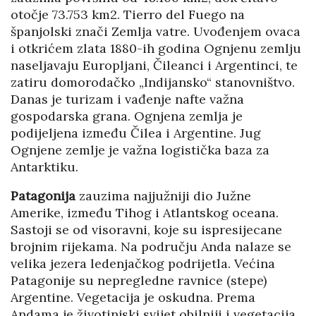
otočje 73.753 km2. Tierro del Fuego na
španjolski znači Zemlja vatre. Uvođenjem ovaca
i otkrićem zlata 1880-ih godina Ognjenu zemlju
naseljavaju Europljani, Čileanci i Argentinci, te
zatiru domorodačko „Indijansko“ stanovništvo.
Danas je turizam i vađenje nafte važna
gospodarska grana. Ognjena zemlja je
podijeljena između Čilea i Argentine. Jug
Ognjene zemlje je važna logistička baza za
Antarktiku.
Patagonija
zauzima najjužniji dio Južne
Amerike, između Tihog i Atlantskog oceana.
Sastoji se od visoravni, koje su ispresijecane
brojnim rijekama. Na području Anda nalaze se
velika jezera ledenjačkog podrijetla. Većina
Patagonije su nepregledne ravnice (stepe)
Argentine. Vegetacija je oskudna. Prema
Andama je životinjski svijet obilniji i vegetacija