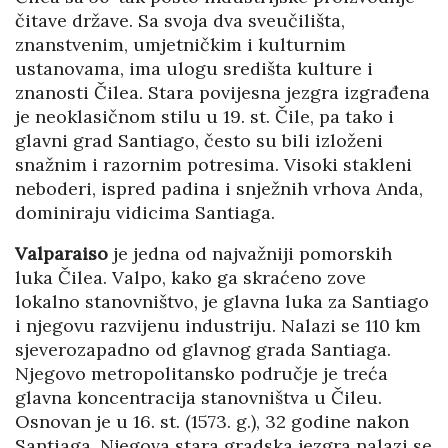
čitave države. Sa svoja dva sveučilišta,
znanstvenim, umjetničkim i kulturnim
ustanovama, ima ulogu središta kulture i
znanosti Čilea. Stara povijesna jezgra izgrađena
je neoklasičnom stilu u 19. st. Čile, pa tako i
glavni grad Santiago, često su bili izloženi
snažnim i razornim potresima. Visoki stakleni
neboderi, ispred padina i snježnih vrhova Anda,
dominiraju vidicima Santiaga.
Valparaiso
je jedna od najvažniji pomorskih
luka Čilea. Valpo, kako ga skraćeno zove
lokalno stanovništvo, je glavna luka za Santiago
i njegovu razvijenu industriju. Nalazi se 110 km
sjeverozapadno od glavnog grada Santiaga.
Njegovo metropolitansko područje je treća
glavna koncentracija stanovništva u Čileu.
Osnovan je u 16. st. (1573. g.), 32 godine nakon
Santiaga. Njegova stara gradska jezgra nalazi se