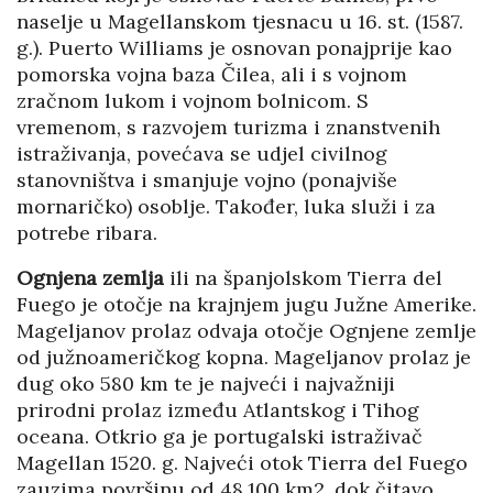
naselje u Magellanskom tjesnacu u 16. st. (1587.
g.). Puerto Williams je osnovan ponajprije kao
pomorska vojna baza Čilea, ali i s vojnom
zračnom lukom i vojnom bolnicom. S
vremenom, s razvojem turizma i znanstvenih
istraživanja, povećava se udjel civilnog
stanovništva i smanjuje vojno (ponajviše
mornaričko) osoblje. Također, luka služi i za
potrebe ribara.
Ognjena zemlja
ili na španjolskom Tierra del
Fuego je otočje na krajnjem jugu Južne Amerike.
Mageljanov prolaz odvaja otočje Ognjene zemlje
od južnoameričkog kopna. Mageljanov prolaz je
dug oko 580 km te je najveći i najvažniji
prirodni prolaz između Atlantskog i Tihog
oceana. Otkrio ga je portugalski istraživač
Magellan 1520. g. Najveći otok Tierra del Fuego
zauzima površinu od 48.100 km2, dok čitavo