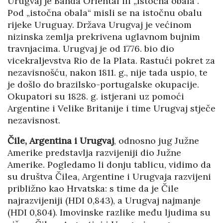
Urugvaj je Banda Oriental ili „Istočna obala“.
Pod „istočna obala“ misli se na istočnu obalu
rijeke Uruguay. Država Urugvaj je većinom
nizinska zemlja prekrivena uglavnom bujnim
travnjacima. Urugvaj je od 1776. bio dio
vicekraljevstva Rio de la Plata. Rastući pokret za
nezavisnošću, nakon 1811. g., nije tada uspio, te
je došlo do brazilsko-portugalske okupacije.
Okupatori su 1828. g. istjerani uz pomoći
Argentine i Velike Britanije i time Urugvaj stječe
nezavisnost.
Čile, Argentina i Urugvaj
, odnosno jug Južne
Amerike predstavlja razvijeniji dio Južne
Amerike. Pogledamo li donju tablicu, vidimo da
su društva Čilea, Argentine i Urugvaja razvijeni
približno kao Hrvatska: s time da je Čile
najrazvijeniji (HDI 0,843), a Urugvaj najmanje
(HDI 0,804). Imovinske razlike među ljudima su