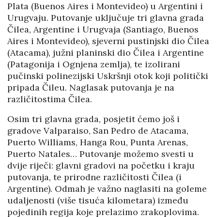
Plata (Buenos Aires i Montevideo) u Argentini i
Urugvaju. Putovanje uključuje tri glavna grada
Čilea, Argentine i Urugvaja (Santiago, Buenos
Aires i Montevideo), sjeverni pustinjski dio Čilea
(Atacama), južni planinski dio Čilea i Argentine
(Patagonija i Ognjena zemlja), te izolirani
pučinski polinezijski Uskršnji otok koji politički
pripada Čileu. Naglasak putovanja je na
različitostima Čilea.
Osim tri glavna grada, posjetit ćemo još i
gradove Valparaiso, San Pedro de Atacama,
Puerto Williams, Hanga Rou, Punta Arenas,
Puerto Natales… Putovanje možemo svesti u
dvije riječi: glavni gradovi na početku i kraju
putovanja, te prirodne različitosti Čilea (i
Argentine). Odmah je važno naglasiti na goleme
udaljenosti (više tisuća kilometara) između
pojedinih regija koje prelazimo zrakoplovima.