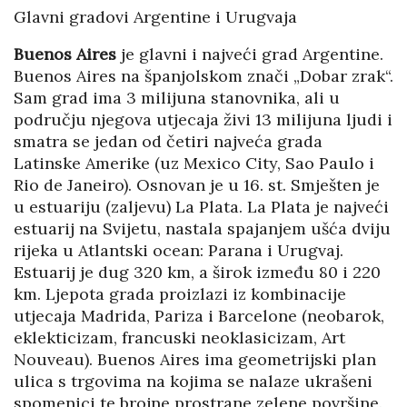
Glavni gradovi Argentine i Urugvaja
Buenos Aires
je glavni i najveći grad Argentine.
Buenos Aires na španjolskom znači „Dobar zrak“.
Sam grad ima 3 milijuna stanovnika, ali u
području njegova utjecaja živi 13 milijuna ljudi i
smatra se jedan od četiri najveća grada
Latinske Amerike (uz Mexico City, Sao Paulo i
Rio de Janeiro). Osnovan je u 16. st. Smješten je
u estuariju (zaljevu) La Plata. La Plata je najveći
estuarij na Svijetu, nastala spajanjem ušća dviju
rijeka u Atlantski ocean: Parana i Urugvaj.
Estuarij je dug 320 km, a širok između 80 i 220
km. Ljepota grada proizlazi iz kombinacije
utjecaja Madrida, Pariza i Barcelone (neobarok,
eklekticizam, francuski neoklasicizam, Art
Nouveau). Buenos Aires ima geometrijski plan
ulica s trgovima na kojima se nalaze ukrašeni
spomenici te brojne prostrane zelene površine.