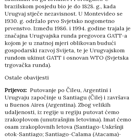
brazilskom posjedu bio je do 1828. g., kada
Urugvaj stječe nezavisnost. U Montevideo se
1930. g. održalo prvo Svjetsko nogometno
prvenstvo. Između 1986. i 1994. godine trajala je
značajna Urugvajska runda pregovora GATT-a
kojom je u znatnoj mjeri oblikovan budući
gospodarski razvoj Svijeta, te je Urugvajskom
rundom ukinut GATT i osnovan WTO (Svjetska
trgovačka runda).
Ostale obavijesti
Prijevoz:
Putovanje po Čileu, Argentini i
Urugvaju započinje u Santiagu (Čile) i završava
u Buenos Aires (Argentina). Zbog velikih
udaljenosti, iz regije u regiju putovat ćemo
zrakoplovom (unutrašnjim letovima). Imat ćemo
osam zrakoplovnih letova (Santiago-Uskršnji
otok-Santiago; Santiago-Calama (Atacama)-