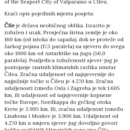
of the Seaport City of Valparaíso u Čileu.
Kraći opis pojedinih mjesta posjeta:
Čile
je država neobičnog oblika. Izrazito je
izdužen i uzak. Prosječna širina zemlje je oko
160 km (od istoka do zapada), dok se proteže od
žarkog pojasa (17,5 paralela) na sjeveru do svega
oko 1000 km od Antarktike na jugu (56,0
paralela). Posljedica izduženosti sjever-jug je
postojanje znatnih klimatskih razlika unutar
Čilea. Zračna udaljenost od najsjevernije do
najjužnije točke u Čileu je 4.270 km. Zračna
udaljenosti između Osla i Zagreba je tek 1.605
km, ili udaljenost od najsjevernije kopnene
točke Europe, Nordkappa do grčkog otoka
Krete je 3.995 km. Ili, zračna udaljenost između
Lisabona i Moskve je 3.906 km. Udaljenost od
4.270 km u smjeru sjever-jug dovoljno govori
koliko različitih klimatskih zona ima Čile.