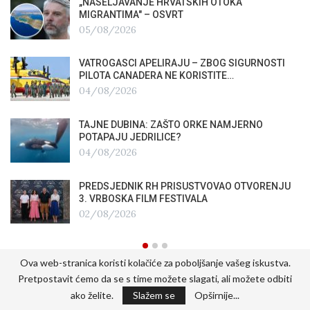
„NASELJAVANJE HRVATSKIH OTOKA
MIGRANTIMA″ – OSVRT
05/08/2026
VATROGASCI APELIRAJU – ZBOG SIGURNOSTI
PILOTA CANADERA NE KORISTITE…
04/08/2026
TAJNE DUBINA: ZAŠTO ORKE NAMJERNO
POTAPAJU JEDRILICE?
04/08/2026
PREDSJEDNIK RH PRISUSTVOVAO OTVORENJU
3. VRBOSKA FILM FESTIVALA
02/08/2026
Ova web-stranica koristi kolačiće za poboljšanje vašeg iskustva.
Pretpostavit ćemo da se s time možete slagati, ali možete odbiti
ako želite.
Slažem se
Opširnije...