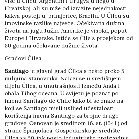
više u Čileu, Argentini i Urugvaju nego u
Hrvatskoj, ali su niže od izrazite nejednakosti
kakva postoji u, primjerice, Brazilu. U Čileu su
imovinske razlike najveće. Očekivana dužina
života na jugu Južne Amerike je visoka, poput
Europe i Hrvatske. Ističe se Čile s prosjekom od
80 godina očekivane dužine života.
Gradovi Čilea
Santiago
je glavni grad Čilea s nešto preko 5
milijuna stanovnika. Nalazi se u središnjem
dijelu Čilea, u unutrašnjosti između Anda i
obala Tihog oceana. U svijetu je poznat po
imenu Santiago de Chile kako bi se znalo na
koji se Santiago misli uslijed učestalosti
korištenja imena Santiago za brojne druge
gradove. Osnovan je sredinom 16. st. (1541.) od
strane Španjolaca. Gospodarsko je središte
Čilea sa 50-tak posto industrijske proizvodnje