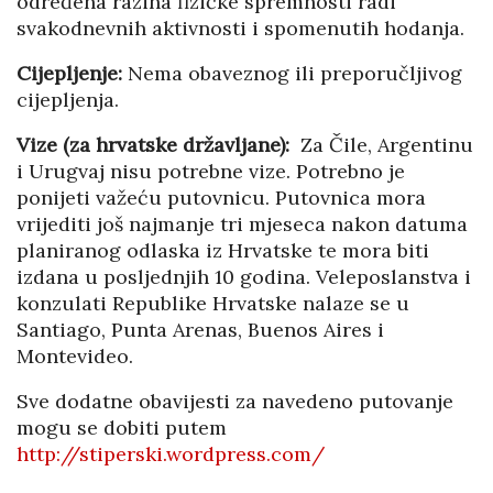
određena razina fizičke spremnosti radi
svakodnevnih aktivnosti i spomenutih hodanja.
Cijepljenje:
Nema obaveznog ili preporučljivog
cijepljenja.
Vize (za hrvatske državljane):
Za Čile, Argentinu
i Urugvaj nisu potrebne vize. Potrebno je
ponijeti važeću putovnicu. Putovnica mora
vrijediti još najmanje tri mjeseca nakon datuma
planiranog odlaska iz Hrvatske te mora biti
izdana u posljednjih 10 godina. Veleposlanstva i
konzulati Republike Hrvatske nalaze se u
Santiago, Punta Arenas, Buenos Aires i
Montevideo.
Sve dodatne obavijesti za navedeno putovanje
mogu se dobiti putem
http://stiperski.wordpress.com/