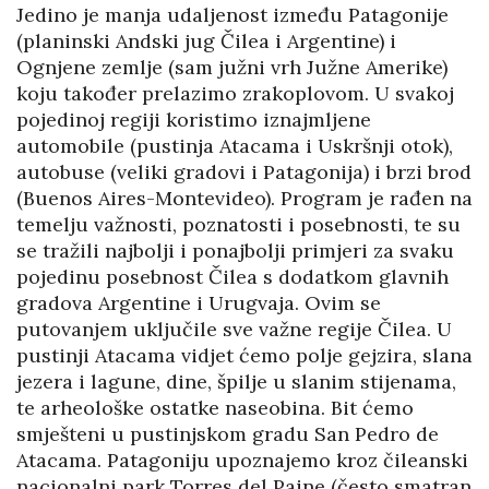
Jedino je manja udaljenost između Patagonije
(planinski Andski jug Čilea i Argentine) i
Ognjene zemlje (sam južni vrh Južne Amerike)
koju također prelazimo zrakoplovom. U svakoj
pojedinoj regiji koristimo iznajmljene
automobile (pustinja Atacama i Uskršnji otok),
autobuse (veliki gradovi i Patagonija) i brzi brod
(Buenos Aires-Montevideo). Program je rađen na
temelju važnosti, poznatosti i posebnosti, te su
se tražili najbolji i ponajbolji primjeri za svaku
pojedinu posebnost Čilea s dodatkom glavnih
gradova Argentine i Urugvaja. Ovim se
putovanjem uključile sve važne regije Čilea. U
pustinji Atacama vidjet ćemo polje gejzira, slana
jezera i lagune, dine, špilje u slanim stijenama,
te arheološke ostatke naseobina. Bit ćemo
smješteni u pustinjskom gradu San Pedro de
Atacama. Patagoniju upoznajemo kroz čileanski
nacionalni park Torres del Paine (često smatran