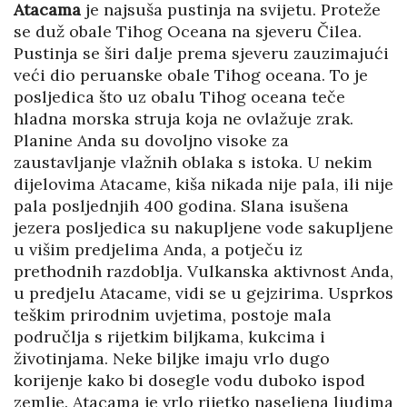
Atacama
je najsuša pustinja na svijetu. Proteže
se duž obale Tihog Oceana na sjeveru Čilea.
Pustinja se širi dalje prema sjeveru zauzimajući
veći dio peruanske obale Tihog oceana. To je
posljedica što uz obalu Tihog oceana teče
hladna morska struja koja ne ovlažuje zrak.
Planine Anda su dovoljno visoke za
zaustavljanje vlažnih oblaka s istoka. U nekim
dijelovima Atacame, kiša nikada nije pala, ili nije
pala posljednjih 400 godina. Slana isušena
jezera posljedica su nakupljene vode sakupljene
u višim predjelima Anda, a potječu iz
prethodnih razdoblja. Vulkanska aktivnost Anda,
u predjelu Atacame, vidi se u gejzirima. Usprkos
teškim prirodnim uvjetima, postoje mala
područlja s rijetkim biljkama, kukcima i
životinjama. Neke biljke imaju vrlo dugo
korijenje kako bi dosegle vodu duboko ispod
zemlje. Atacama je vrlo rijetko naseljena ljudima