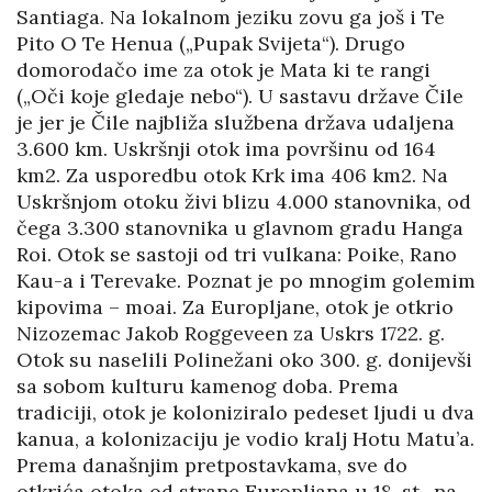
Santiaga. Na lokalnom jeziku zovu ga još i Te
Pito O Te Henua („Pupak Svijeta“). Drugo
domorodačo ime za otok je Mata ki te rangi
(„Oči koje gledaje nebo“). U sastavu države Čile
je jer je Čile najbliža službena država udaljena
3.600 km. Uskršnji otok ima površinu od 164
km2. Za usporedbu otok Krk ima 406 km2. Na
Uskršnjom otoku živi blizu 4.000 stanovnika, od
čega 3.300 stanovnika u glavnom gradu Hanga
Roi. Otok se sastoji od tri vulkana: Poike, Rano
Kau-a i Terevake. Poznat je po mnogim golemim
kipovima – moai. Za Europljane, otok je otkrio
Nizozemac Jakob Roggeveen za Uskrs 1722. g.
Otok su naselili Polinežani oko 300. g. donijevši
sa sobom kulturu kamenog doba. Prema
tradiciji, otok je koloniziralo pedeset ljudi u dva
kanua, a kolonizaciju je vodio kralj Hotu Matu’a.
Prema današnjim pretpostavkama, sve do
otkrića otoka od strane Europljana u 18. st., na