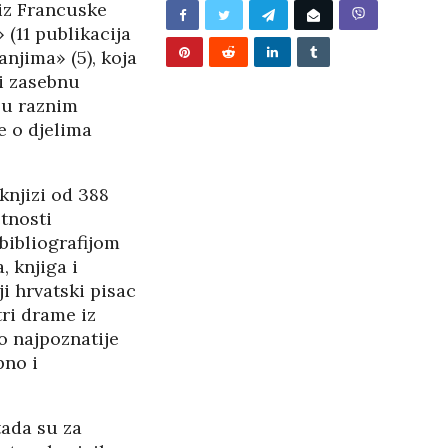
 iz Francuske
 (11 publikacija
njima» (5), koja
i zasebnu
u u raznim
e o djelima
knjizi od 388
tnosti
bibliografijom
, knjiga i
i hrvatski pisac
tri drame iz
o najpoznatije
pno i
BUNJEVAČKA PATNJA
tada su za
PANOPTICUM
27/05/2026