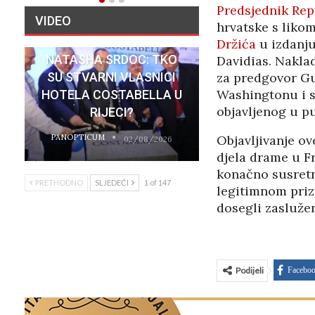
Predsjednik Rep
VIDEO
hrvatske s liko
Držića
u izdanju
NATASHA SRDOC: TKO
Davidias. Nakla
SU STVARNI VLASNICI
za predgovor Gu
Washingtonu i sv
HOTELA COSTABELLA U
objavljenog u pu
RIJECI?
PANOPTICUM
Objavljivanje ov
02/08/2026
djela drame u F
konačno susretn
PRETHODNO
SLJEDEĆI
1 of 147
legitimnom priz
dosegli zaslužen
Podijeli
Facebo