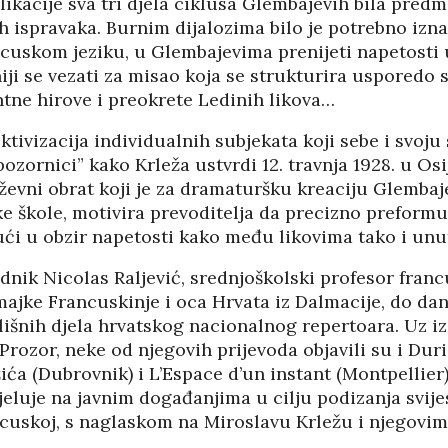
ikacije sva tri djela ciklusa Glembajevih bila pred
ih ispravaka. Burnim dijalozima bilo je potrebno izna
cuskom jeziku, u Glembajevima prenijeti napetosti u
IJA FORUM ILI
AKADEMSKE VEZE:
ji se vezati za misao koja se strukturira usporedo s
ROP GALERIJA
ULOGA KINE U
ntne hirove i preokrete Ledinih likova…
HRVATSKOJ
/2026
07/01/2026
ktivizacija individualnih subjekata koji sebe i svoj
NJE FIZIKE U
pozornici” kako Krleža ustvrdi 12. travnja 1928. u Osi
KORIJENI HRVATSKOG
I POLITIKE
NACIONALIZMA
iževni obrat koji je za dramaturšku kreaciju Glemba
/2026
29/12/2025
ke škole, motivira prevoditelja da precizno preformu
ći u obzir napetosti kako među likovima tako i unut
SU OGROMNE
ZNANOST U SLUŽBI
E REZERVE U
FESTIVALA ISTINE
ednik Nicolas Raljević, srednjoškolski profesor franc
I?
22/12/2025
/2026
ajke Francuskinje i oca Hrvata iz Dalmacije, do dan
NETR
lišnih djela hrvatskog nacionalnog repertoara. Uz iz
11/05
ANOVA
POKLONICI BRANKA
Prozor, neke od njegovih prijevoda objavili su i Duri
ŠTINA: NAKON
MAMULE U MARŠU
a (Dubrovnik) i L’Espace d’un instant (Montpellier)
SA STIGLI
PROTIV HR
jeluje na javnim događanjima u cilju podizanja svij
I
08/12/2025
ncuskoj, s naglaskom na Miroslavu Krležu i njegovim