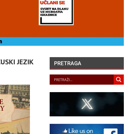
USKI JEZIK
PRETRAGA
LA JUSTICE SAISIE
APRÈS PLUSIEURS
SUICIDES ET
ENTATIVES DE SUICIDE
AU SEIN DES…
PANOPTICUM
06/08/2026
ČUVARI LJEPOTE