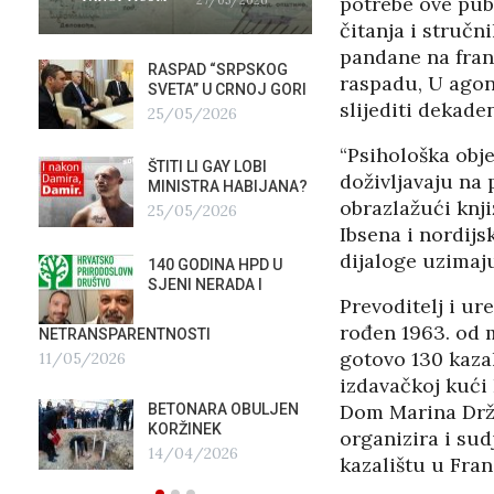
potrebe ove publ
čitanja i stručn
pandane na fran
RASPAD “SRPSKOG
GALER
raspadu, U agoni
SVETA” U CRNOJ GORI
AGITP
slijediti dekade
25/05/2026
04/03
“Psihološka obje
ŠTITI LI GAY LOBI
NEZNA
doživljavaju na 
G
MINISTRA HABIJANA?
SLUŽB
obrazlažući knj
25/05/2026
16/02
Ibsena i nordijs
dijaloge uzimaju
140 GODINA HPD U
ČIJE 
SJENI NERADA I
ZLATN
Prevoditelj i ur
ITALIJ
12/02
rođen 1963. od m
NETRANSPARENTNOSTI
gotovo 130 kaza
11/05/2026
TUĐM
izdavačkoj kući 
OSTAV
Dom Marina Držić
BETONARA OBULJEN
AIRBU
KORŽINEK
organizira i sud
RAFAL
14/04/2026
kazalištu u Fra
17/01/2026