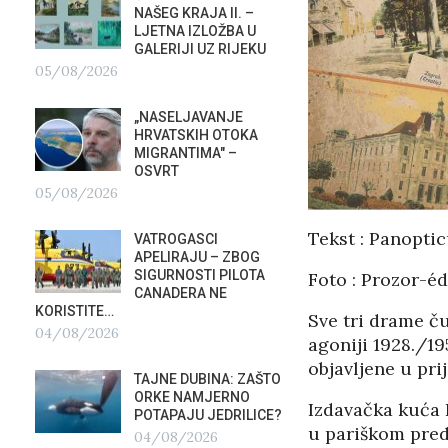
NAŠEG KRAJA II. –
SU ST
LJETNA IZLOŽBA U
HOTEL
GALERIJI UZ RIJEKU
U RIJ
05/08/2026
02/08/2026
„NASELJAVANJE
MOBIL
HRVATSKIH OTOKA
REPUB
MIGRANTIMA″ –
02/08
OSVRT
05/08/2026
SUBOT
KRAS
Tekst : Panopti
VATROGASCI
DEMO
?
APELIRAJU – ZBOG
VRIJE
SIGURNOSTI PILOTA
Foto : Prozor-éd
PLURALIZMA –…
CANADERA NE
01/08/2026
KORISTITE…
Sve tri drame č
04/08/2026
agoniji 1928./19
HRVAT
POD 
objavljene u pri
TAJNE DUBINA: ZAŠTO
SRPSK
ORKE NAMJERNO
01/08
Izdavačka kuća 
POTAPAJU JEDRILICE?
u pariškom pred
04/08/2026