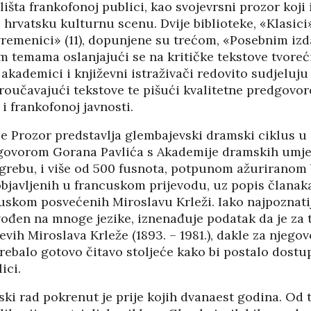
išta frankofonoj publici, kao svojevrsni prozor koji
hrvatsku kulturnu scenu. Dvije biblioteke, «Klasici»
remenici» (11), dopunjene su trećom, «Posebnim izda
m temama oslanjajući se na kritičke tekstove tvoreć
i akademici i književni istraživači redovito sudjeluj
roučavajući tekstove te pišući kvalitetne predgovor
 frankofonoj javnosti.
ije Prozor predstavlja glembajevski dramski ciklus u 
dgovorom Gorana Pavlića s Akademije dramskih umje
agrebu, i više od 500 fusnota, potpunom ažuriranom 
objavljenih u francuskom prijevodu, uz popis članaka
uskom posvećenih Miroslavu Krleži. Iako najpoznatij
vođen na mnoge jezike, iznenađuje podatak da je za 
vih Miroslava Krleže (1893. – 1981.), dakle za njegov
HRVATI U VOJVODINI
rebalo gotovo čitavo stoljeće kako bi postalo dostu
ESTALIM
OSUĐENI NA
ici.
NIMA
ASIMILACIJU
ski rad pokrenut je prije kojih dvanaest godina. Od 
PANOPTICUM
03/04/2026
12/01/2026