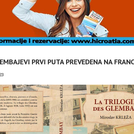
LEMBAJEVI PRVI PUTA PREVEDENA NA FRANC
23
NIK RH
VOVAO
. VRBOSKA
MIROVINE IZ DRUGOG
T
TIVALA
STUPA SU NEISPLATIVE?
PANOPTICUM
02/08/2026
31/07/2026
HA SRDOC: TKO
U OMIŠLJU OTVORENA