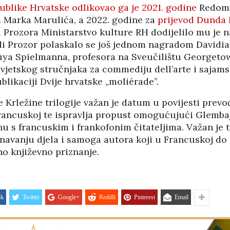
ublike Hrvatske odlikovao ga je 2021. godine
Redom 
m Marka Marulića, a 2022. godine za
prijevod Dunda 
 Prozora Ministarstvo kulture RH dodijelilo mu je 
di Prozor polaskalo se još jednom nagradom Davidia
ya Spielmanna, profesora na Sveučilištu Georgeto
jetskog stručnjaka za commediju dell’arte i sajamsk
blikaciji Dvije hrvatske „moliérade”.
e Krležine trilogije važan je datum u povijesti prevo
rancuskoj te ispravlja propust omogućujući Glemba
u s francuskim i frankofonim čitateljima. Važan je 
navanju djela i samoga autora koji u Francuskoj do
o književno priznanje.
ok
Twitter
Google+
ReddIt
Pinterest
Email