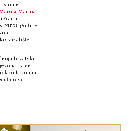
Danice
Maroja Marina
nagradu
s, 2023. godine
wn u
o kazalište,
đenja hrvatskih
jevima da se
to korak prema
 sada nisu