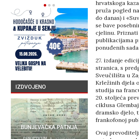
hrvatskoga kazal
pruža pogled na 
do danas) i «Suv
se bave posebni
cjelinu. Priznat
publikacijama p
ponuđenih sada i
27. izdanje edic
stranica, s pre
Sveučilišta u Z
Krležinih djela 
IZDVOJENO
studija na franc
20. stoljeća pre
ciklusa Glembaje
dramsko djelo, t
PRIČA O N
frankofonoj publ
BUNJEVAČKA PATNJA
MILIJU
Ovaj prevoditelj
PANOPTICUM
PANOPTICUM
27/05/2026