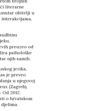
metom brojnih
ći literarne
nutar obitelji u
RASPAD “SRPSKOG
 interakcijama,
SVETA” U CRNOJ GORI
25/05/2026
u sudbinu
ŠTITI LI GAY LOBI
jeku,
MINISTRA HABIJANA?
jevih preuzeo od
25/05/2026
lira psihološke
ar njih samih.
140 GODINA HPD U
SJENI NERADA I
uskog jezika,
as je preveo
ANSPARENTNOSTI
danja u njegovoj
/2026
eux (Zagreb),
. Od 2012.
BETONARA OBULJEN
KORŽINEK
esti o hrvatskom
14/04/2026
 djelima.